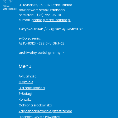
ul. Rynek 32, 05-082 Stare Babice
powiat warszawski zachodni
nr telefonu: (22) 722-95-81
e-mail:
gmina@stare-babice.pl
skrzynka ePUAP: /75ug12rmki/SkrytkaESP
e-Doręczenia:
AE:PL-83124-23816-UIGHJ-23
archiwalny portal gminny >
Menu
Aktualności
O gminie
Dla mieszkańca
E-Usługi
Kontakt
Ochrona środowiska
Zagospodarowanie przestrzenne
Program Czyste Powietrze