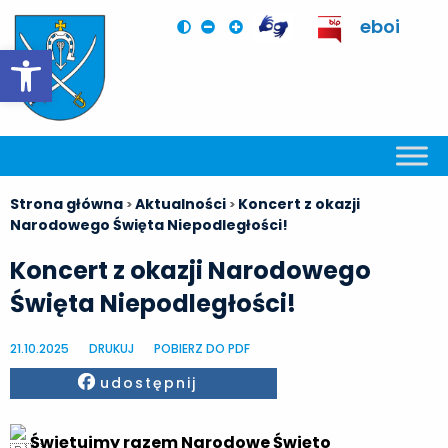
eboi
Otwórz pasek narzędzi
Strona główna
Aktualności
Koncert z okazji
>
>
Narodowego Święta Niepodległości!
Koncert z okazji Narodowego
Święta Niepodległości!
21.10.2025
DRUKUJ
POBIERZ DO PDF
Facebook
udostępnij
Świętujmy razem Narodowe Święto