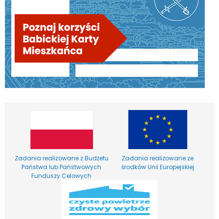
Zadania realizowane z Budżetu
Zadania realizowane ze
Państwa lub Państwowych
środków Unii Europejskiej
Funduszy Celowych