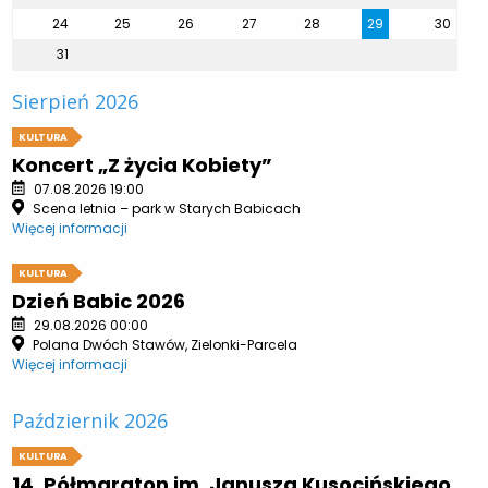
24
25
26
27
28
29
30
31
Sierpień 2026
KULTURA
Koncert „Z życia Kobiety”
07.08.2026 19:00
Scena letnia – park w Starych Babicach
Więcej informacji
KULTURA
Dzień Babic 2026
29.08.2026 00:00
Polana Dwóch Stawów, Zielonki-Parcela
Więcej informacji
Październik 2026
KULTURA
14. Półmaraton im. Janusza Kusocińskiego