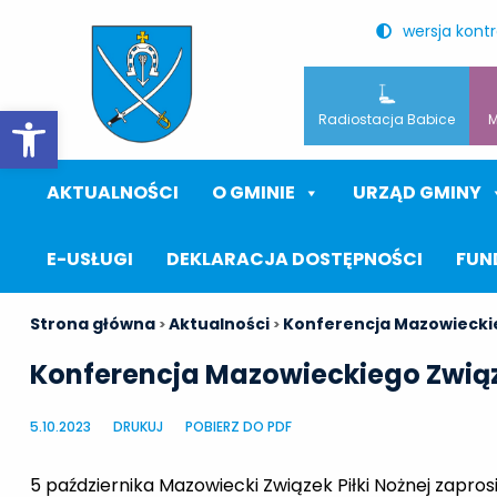
wersja kont
Otwórz pasek narzędzi
Radiostacja Babice
M
AKTUALNOŚCI
O GMINIE
URZĄD GMINY
E-USŁUGI
DEKLARACJA DOSTĘPNOŚCI
FUN
Strona główna
Aktualności
Konferencja Mazowieckieg
>
>
Konferencja Mazowieckiego Związk
5.10.2023
DRUKUJ
POBIERZ DO PDF
5 października Mazowiecki Związek Piłki Nożnej zapro