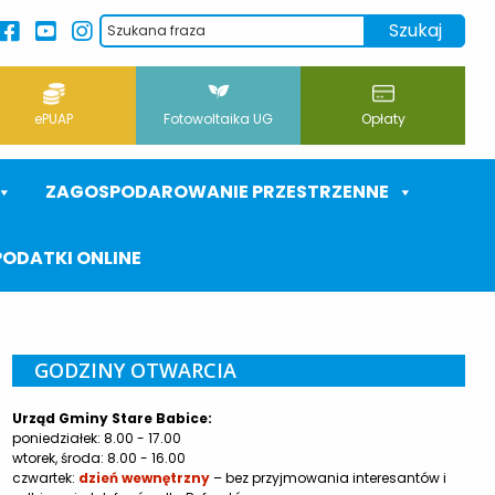
ePUAP
Fotowoltaika UG
Opłaty
ZAGOSPODAROWANIE PRZESTRZENNE
PODATKI ONLINE
GODZINY OTWARCIA
Urząd Gminy Stare Babice:
poniedziałek: 8.00 - 17.00
wtorek, środa: 8.00 - 16.00
czwartek:
dzień wewnętrzny
– bez przyjmowania interesantów i