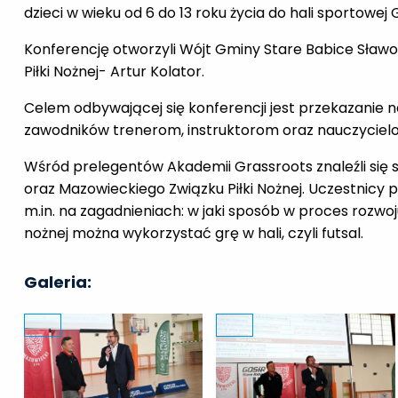
dzieci w wieku od 6 do 13 roku życia do hali sportowe
Konferencję otworzyli Wójt Gminy Stare Babice Sła
Piłki Nożnej- Artur Kolator.
Celem odbywającej się konferencji jest przekazanie
zawodników trenerom, instruktorom oraz nauczyciel
Wśród prelegentów Akademii Grassroots znaleźli się sz
oraz Mazowieckiego Związku Piłki Nożnej. Uczestnic
m.in. na zagadnieniach: w jaki sposób w proces rozwo
nożnej można wykorzystać grę w hali, czyli futsal.
Galeria: