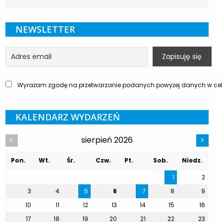
NEWSLETTER
Wyrażam zgodę na przetwarzanie podanych powyżej danych w celu
KALENDARZ WYDARZEŃ
sierpień 2026
<
>
Pon.
Wt.
Śr.
Czw.
Pt.
Sob.
Niedz.
1
2
3
4
5
6
7
8
9
10
11
12
13
14
15
16
17
18
19
20
21
22
23