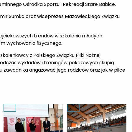
j Gminnego Ośrodka Sportu i Rekreacji Stare Babice.
womir Sumka oraz wiceprezes Mazowieckiego Związku
 najciekawszych trendów w szkoleniu młodych
om wychowania fizycznego.
koleniowcy z Polskiego Związku Piłki Nożnej
y podczas wykładów i treningów pokazowych skupią
ju zawodnika angażować jego rodziców oraz jak w piłce