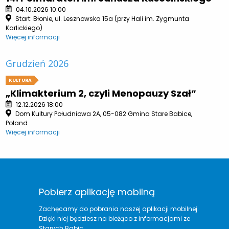
04.10.2026 10:00
Start: Błonie, ul. Lesznowska 15a (przy Hali im. Zygmunta
Karlickiego)
Więcej informacji
Grudzień 2026
KULTURA
„Klimakterium 2, czyli Menopauzy Szał”
12.12.2026 18:00
Dom Kultury Południowa 2A, 05-082 Gmina Stare Babice,
Poland
Więcej informacji
Pobierz aplikację mobilną
Zachęcamy do pobrania naszej aplikacji mobilnej.
Dzięki niej będziesz na bieżąco z informacjami ze
Starych Babic