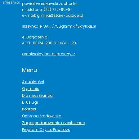
powiat warszawski zachodni
nr telefonu: (22) 722-95-81
e-mail:
gmina@stare-babice.pl
skrzynka ePUAP: /75ug12rmki/SkrytkaESP
e-Doręczenia:
AE:PL-83124-23816-UIGHJ-23
archiwalny portal gminny >
Menu
Aktualności
O gminie
Dla mieszkańca
E-Usługi
Kontakt
Ochrona środowiska
Zagospodarowanie przestrzenne
Program Czyste Powietrze