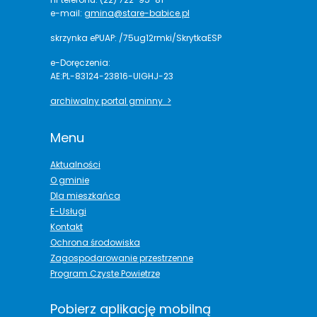
e-mail:
gmina@stare-babice.pl
skrzynka ePUAP: /75ug12rmki/SkrytkaESP
e-Doręczenia:
AE:PL-83124-23816-UIGHJ-23
archiwalny portal gminny >
Menu
Aktualności
O gminie
Dla mieszkańca
E-Usługi
Kontakt
Ochrona środowiska
Zagospodarowanie przestrzenne
Program Czyste Powietrze
Pobierz aplikację mobilną