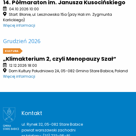
14. Półmaraton im. Janusza Kusocińskiego
04.10.2026 10:00
Start: Błonie, ul. Lesznowska 15a (przy Hali im. Zygmunta
Karlickiego)
Więcej informacji
Grudzień 2026
KULTURA
„Klimakterium 2, czyli Menopauzy Szał”
12.12.2026 18:00
Dom Kultury Południowa 2A, 05-082 Gmina Stare Babice, Poland
Więcej informacji
Kontakt
ul. Rynek 32, 05-082 Stare Babice
powiat warszawski zachodni
nr telefonu: (22) 722-95-81