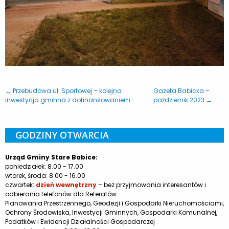
← Przebudowa ul. Sportowej – kolejna
Gazeta Babicka –
inwestycja gminna z dofinansowaniem.
październik 2023 →
GODZINY OTWARCIA
Urząd Gminy Stare Babice:
poniedziałek: 8.00 - 17.00
wtorek, środa: 8.00 - 16.00
czwartek:
dzień wewnętrzny
– bez przyjmowania interesantów i
odbierania telefonów dla Referatów:
Planowania Przestrzennego, Geodezji i Gospodarki Nieruchomościami,
Ochrony Środowiska, Inwestycji Gminnych, Gospodarki Komunalnej,
Podatków i Ewidencji Działalności Gospodarczej