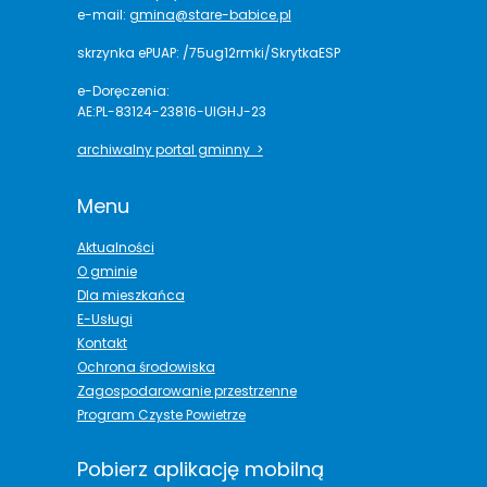
e-mail:
gmina@stare-babice.pl
skrzynka ePUAP: /75ug12rmki/SkrytkaESP
e-Doręczenia:
AE:PL-83124-23816-UIGHJ-23
archiwalny portal gminny >
Menu
Aktualności
O gminie
Dla mieszkańca
E-Usługi
Kontakt
Ochrona środowiska
Zagospodarowanie przestrzenne
Program Czyste Powietrze
Pobierz aplikację mobilną