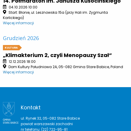
14. Półmaraton im. Janusza Kusocińskiego
04.10.2026 10:00
Start: Błonie, ul. Lesznowska 15a (przy Hali im. Zygmunta
Karlickiego)
Więcej informacji
Grudzień 2026
KULTURA
„Klimakterium 2, czyli Menopauzy Szał”
12.12.2026 18:00
Dom Kultury Południowa 2A, 05-082 Gmina Stare Babice, Poland
Więcej informacji
Kontakt
ul. Rynek 32, 05-082 Stare Babice
powiat warszawski zachodni
nr telefonu: (22) 722-95-81