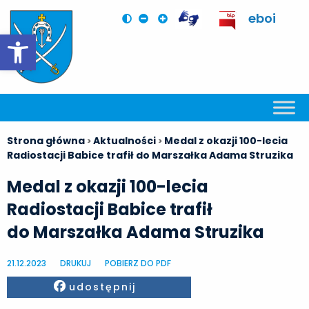
eboi
Otwórz pasek narzędzi
Strona główna
Aktualności
Medal z okazji 100-lecia
>
>
Radiostacji Babice trafił do Marszałka Adama Struzika
Medal z okazji 100-lecia
Radiostacji Babice trafił
do Marszałka Adama Struzika
21.12.2023
DRUKUJ
POBIERZ DO PDF
Facebook
udostępnij