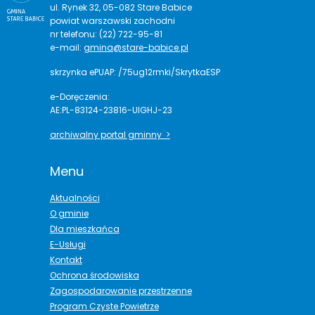
ul. Rynek 32, 05-082 Stare Babice
powiat warszawski zachodni
nr telefonu: (22) 722-95-81
e-mail:
gmina@stare-babice.pl
skrzynka ePUAP: /75ug12rmki/SkrytkaESP
e-Doręczenia:
AE:PL-83124-23816-UIGHJ-23
archiwalny portal gminny >
Menu
Aktualności
O gminie
Dla mieszkańca
E-Usługi
Kontakt
Ochrona środowiska
Zagospodarowanie przestrzenne
Program Czyste Powietrze