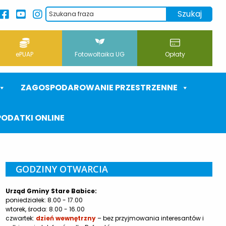
ePUAP
Fotowoltaika UG
Opłaty
ZAGOSPODAROWANIE PRZESTRZENNE
PODATKI ONLINE
GODZINY OTWARCIA
Urząd Gminy Stare Babice:
poniedziałek: 8.00 - 17.00
wtorek, środa: 8.00 - 16.00
czwartek:
dzień wewnętrzny
– bez przyjmowania interesantów i