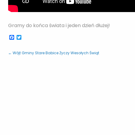
Gramy do końca świata i jeden dzień dłużej!
Facebook
Twitter
← Wójt Gminy Stare Babice Życzy Wesołych Świąt