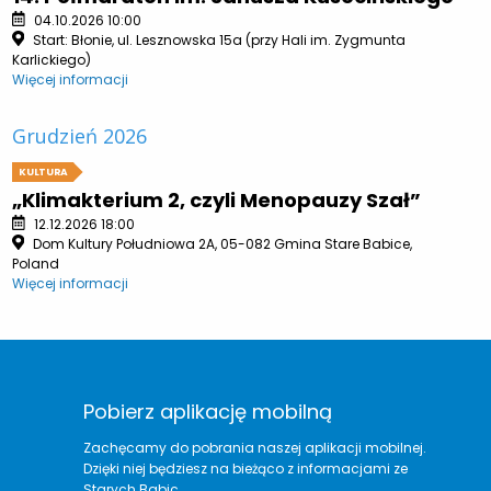
04.10.2026 10:00
Start: Błonie, ul. Lesznowska 15a (przy Hali im. Zygmunta
Karlickiego)
Więcej informacji
Grudzień 2026
KULTURA
„Klimakterium 2, czyli Menopauzy Szał”
12.12.2026 18:00
Dom Kultury Południowa 2A, 05-082 Gmina Stare Babice,
Poland
Więcej informacji
Pobierz aplikację mobilną
Zachęcamy do pobrania naszej aplikacji mobilnej.
Dzięki niej będziesz na bieżąco z informacjami ze
Starych Babic