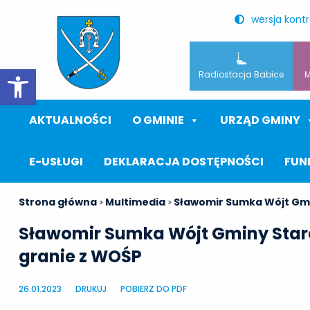
wersja kont
Otwórz pasek narzędzi
Radiostacja Babice
M
AKTUALNOŚCI
O GMINIE
URZĄD GMINY
E-USŁUGI
DEKLARACJA DOSTĘPNOŚCI
FUN
Strona główna
Multimedia
Sławomir Sumka Wójt Gmi
>
>
Sławomir Sumka Wójt Gminy Star
granie z WOŚP
26.01.2023
DRUKUJ
POBIERZ DO PDF