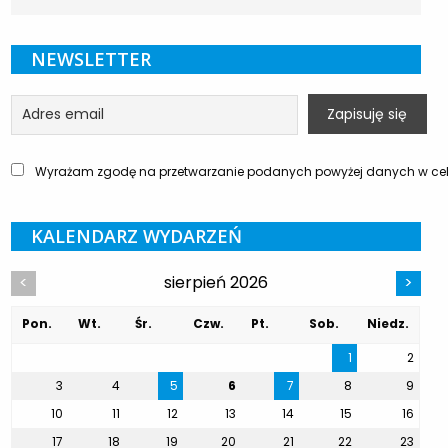
NEWSLETTER
Wyrażam zgodę na przetwarzanie podanych powyżej danych w celu
KALENDARZ WYDARZEŃ
sierpień 2026
<
>
Pon.
Wt.
Śr.
Czw.
Pt.
Sob.
Niedz.
1
2
3
4
5
6
7
8
9
10
11
12
13
14
15
16
17
18
19
20
21
22
23