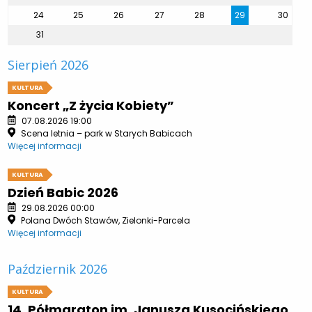
24
25
26
27
28
29
30
31
Sierpień 2026
KULTURA
Koncert „Z życia Kobiety”
07.08.2026 19:00
Scena letnia – park w Starych Babicach
Więcej informacji
KULTURA
Dzień Babic 2026
29.08.2026 00:00
Polana Dwóch Stawów, Zielonki-Parcela
Więcej informacji
Październik 2026
KULTURA
14. Półmaraton im. Janusza Kusocińskiego