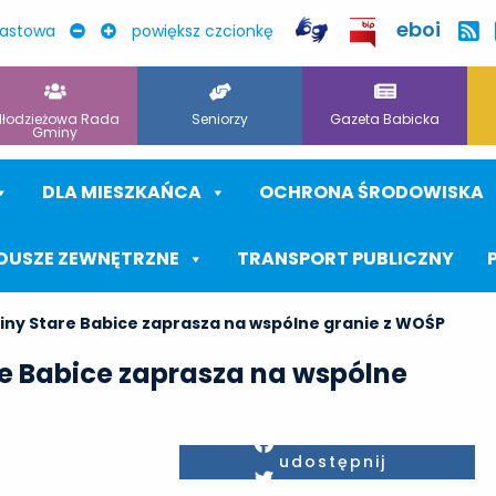
eboi
rastowa
powiększ czcionkę
łodzieżowa Rada
Seniorzy
Gazeta Babicka
Gminy
DLA MIESZKAŃCA
OCHRONA ŚRODOWISKA
DUSZE ZEWNĘTRZNE
TRANSPORT PUBLICZNY
ny Stare Babice zaprasza na wspólne granie z WOŚP
e Babice zaprasza na wspólne
Facebook
udostępnij
Twitter