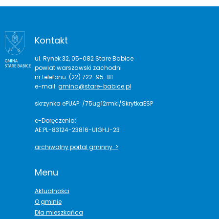
Kontakt
ul. Rynek 32, 05-082 Stare Babice
powiat warszawski zachodni
nr telefonu: (22) 722-95-81
e-mail:
gmina@stare-babice.pl
skrzynka ePUAP: /75ug12rmki/SkrytkaESP
e-Doręczenia:
AE:PL-83124-23816-UIGHJ-23
archiwalny portal gminny >
Menu
Aktualności
O gminie
Dla mieszkańca