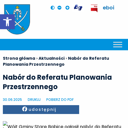
eboi
Otwórz pasek narzędzi
Strona główna
Aktualności
Nabór do Referatu
>
>
Planowania Przestrzennego
Nabór do Referatu Planowania
Przestrzennego
30.06.2025
DRUKUJ
POBIERZ DO PDF
Facebook
udostępnij
Wójt Gminy Stare Babice ogłosił nabór do Referatu