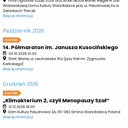
Finał Ogrodów Sztuki 2026 oraz krótki recital Moniki Węgiel w Sali
Widowiskowej Domu Kultury Stare Babice, przy ul. Południowej 2a w
Zielonkach-Parceli
Więcej informacji
Październik 2026
KULTURA
14. Półmaraton im. Janusza Kusocińskiego
04.10.2026 10:00
Start: Błonie, ul. Lesznowska 15a (przy Hali im. Zygmunta
Karlickiego)
Więcej informacji
Grudzień 2026
KULTURA
„Klimakterium 2, czyli Menopauzy Szał”
12.12.2026 18:00
Dom Kultury Południowa 2A, 05-082 Gmina Stare Babice, Poland
Więcej informacji