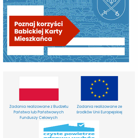
Zadania realizowane z Budżetu
Zadania realizowane ze
Państwa lub Państwowych
środków Unii Europejskiej
Funduszy Celowych