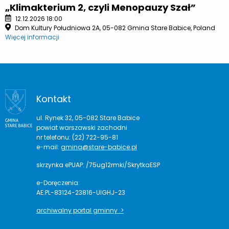
„Klimakterium 2, czyli Menopauzy Szał”
12.12.2026 18:00
Dom Kultury Południowa 2A, 05-082 Gmina Stare Babice, Poland
Więcej informacji
Kontakt
ul. Rynek 32, 05-082 Stare Babice
powiat warszawski zachodni
nr telefonu: (22) 722-95-81
e-mail:
gmina@stare-babice.pl
skrzynka ePUAP: /75ug12rmki/SkrytkaESP
e-Doręczenia:
AE:PL-83124-23816-UIGHJ-23
archiwalny portal gminny >