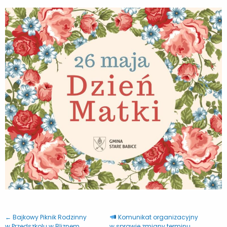
← Bajkowy Piknik Rodzinny
Komunikat organizacyjny
w Przedszkolu w Bliznem
w sprawie zmiany terminu