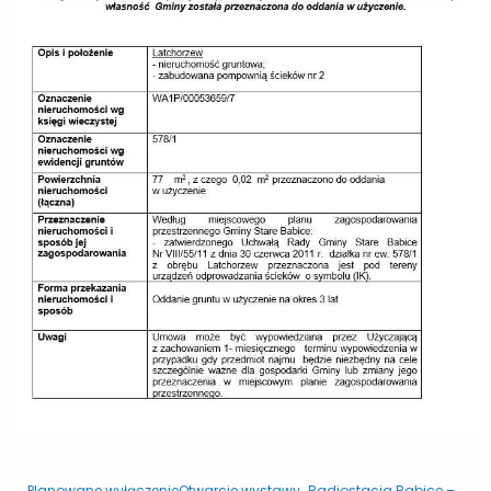
← Planowane wyłączenie
Otwarcie wystawy „Radiostacja Babice –