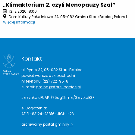
„Klimakterium 2, czyli Menopauzy Szał”
12.12.2026 18:00
Dom Kultury Południowa 2A, 05-082 Gmina Stare Babice, Poland
Więcej informacji
Kontakt
ul. Rynek 32, 05-082 Stare Babice
powiat warszawski zachodni
nr telefonu: (22) 722-95-81
e-mail:
gmina@stare-babice.pl
skrzynka ePUAP: /75ug12rmki/SkrytkaESP
e-Doręczenia:
AE:PL-83124-23816-UIGHJ-23
archiwalny portal gminny >