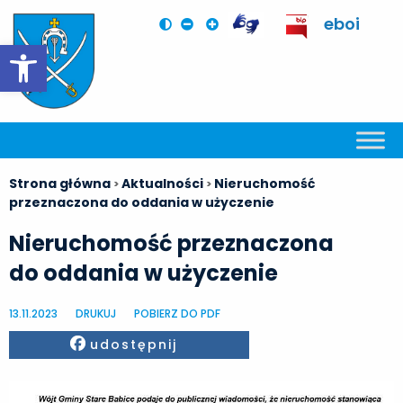
eboi
Otwórz pasek narzędzi
Strona główna
Aktualności
Nieruchomość
>
>
przeznaczona do oddania w użyczenie
Nieruchomość przeznaczona
do oddania w użyczenie
13.11.2023
DRUKUJ
POBIERZ DO PDF
Facebook
udostępnij