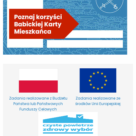
Zadania realizowane z Budżetu
Zadania realizowane ze
Państwa lub Państwowych
środków Unii Europejskiej
Funduszy Celowych