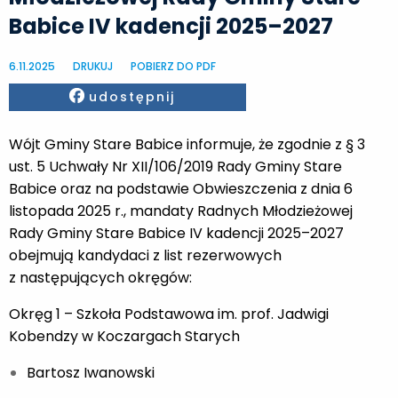
Babice IV kadencji 2025–2027
6.11.2025
DRUKUJ
POBIERZ DO PDF
Facebook
udostępnij
Wójt Gminy Stare Babice informuje, że zgodnie z § 3
ust. 5 Uchwały Nr XII/106/2019 Rady Gminy Stare
Babice oraz na podstawie Obwieszczenia z dnia 6
listopada 2025 r., mandaty Radnych Młodzieżowej
Rady Gminy Stare Babice IV kadencji 2025–2027
obejmują kandydaci z list rezerwowych
z następujących okręgów:
Okręg 1 – Szkoła Podstawowa im. prof. Jadwigi
Kobendzy w Koczargach Starych
Bartosz Iwanowski