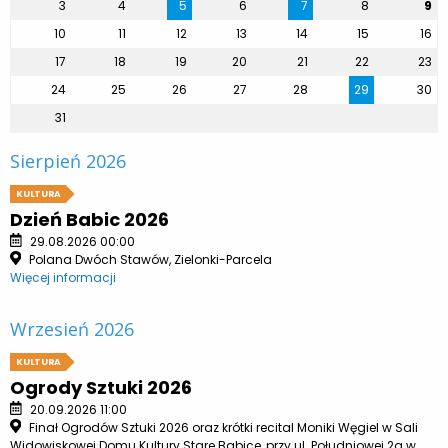
3
4
5
6
7
8
9
10
11
12
13
14
15
16
17
18
19
20
21
22
23
24
25
26
27
28
29
30
31
Sierpień 2026
KULTURA
Dzień Babic 2026
29.08.2026 00:00
Polana Dwóch Stawów, Zielonki-Parcela
Więcej informacji
Wrzesień 2026
KULTURA
Ogrody Sztuki 2026
20.09.2026 11:00
Finał Ogrodów Sztuki 2026 oraz krótki recital Moniki Węgiel w Sali
Widowiskowej Domu Kultury Stare Babice, przy ul. Południowej 2a w