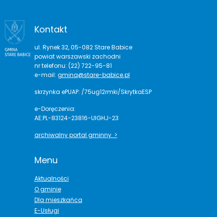
Kontakt
ul. Rynek 32, 05-082 Stare Babice
powiat warszawski zachodni
nr telefonu: (22) 722-95-81
e-mail:
gmina@stare-babice.pl
skrzynka ePUAP: /75ug12rmki/SkrytkaESP
e-Doręczenia:
AE:PL-83124-23816-UIGHJ-23
archiwalny portal gminny >
Menu
Aktualności
O gminie
Dla mieszkańca
E-Usługi