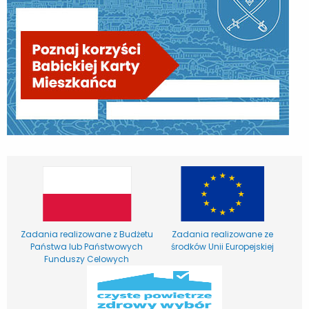
Zadania realizowane z Budżetu
Zadania realizowane ze
Państwa lub Państwowych
środków Unii Europejskiej
Funduszy Celowych