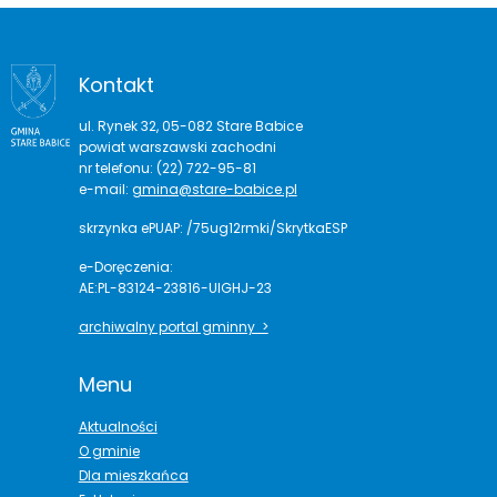
Kontakt
ul. Rynek 32, 05-082 Stare Babice
powiat warszawski zachodni
nr telefonu: (22) 722-95-81
e-mail:
gmina@stare-babice.pl
skrzynka ePUAP: /75ug12rmki/SkrytkaESP
e-Doręczenia:
AE:PL-83124-23816-UIGHJ-23
archiwalny portal gminny >
Menu
Aktualności
O gminie
Dla mieszkańca