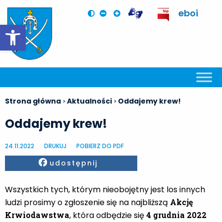
eboi
Otwórz pasek narzędzi
Strona główna
Aktualności
Oddajemy krew!
>
>
Oddajemy krew!
24.11.2022
DRUKUJ
POBIERZ DO PDF
Facebook
udostępnij
Wszystkich tych, którym nieobojętny jest los innych
ludzi prosimy o zgłoszenie się na najbliższą
Akcję
Krwiodawstwa
, która odbędzie się
4 grudnia 2022