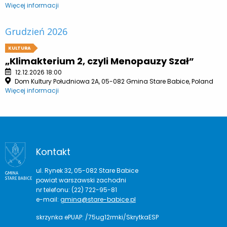
Więcej informacji
Grudzień 2026
KULTURA
„Klimakterium 2, czyli Menopauzy Szał”
12.12.2026 18:00
Dom Kultury Południowa 2A, 05-082 Gmina Stare Babice, Poland
Więcej informacji
Kontakt
ul. Rynek 32, 05-082 Stare Babice
powiat warszawski zachodni
nr telefonu: (22) 722-95-81
e-mail:
gmina@stare-babice.pl
skrzynka ePUAP: /75ug12rmki/SkrytkaESP