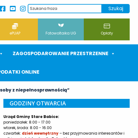
ePUAP
Fotowoltaika UG
Opłaty
ZAGOSPODAROWANIE PRZESTRZENNE
PODATKI ONLINE
osoby z niepełnosprawnością”
GODZINY OTWARCIA
Urząd Gminy Stare Babice:
poniedziałek: 8.00 - 17.00
wtorek, środa: 8.00 - 16.00
czwartek:
dzień wewnętrzny
– bez przyjmowania interesantów i