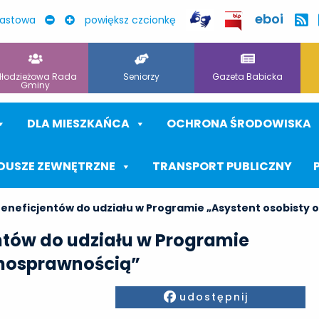
eboi
rastowa
powiększ czcionkę
łodzieżowa Rada
Seniorzy
Gazeta Babicka
Gminy
DLA MIESZKAŃCA
OCHRONA ŚRODOWISKA
DUSZE ZEWNĘTRZNE
TRANSPORT PUBLICZNY
Beneficjentów do udziału w Programie „Asystent osobisty 
ntów do udziału w Programie
łnosprawnością”
Facebook
udostępnij