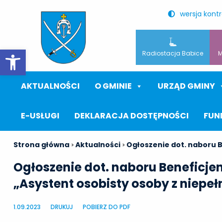
wersja kont
Otwórz pasek narzędzi
Radiostacja Babice
M
AKTUALNOŚCI
O GMINIE
URZĄD GMINY
E-USŁUGI
DEKLARACJA DOSTĘPNOŚCI
FUN
Strona główna
Aktualności
Ogłoszenie dot. naboru 
>
>
Ogłoszenie dot. naboru Beneficje
„Asystent osobisty osoby z niepe
1.09.2023
DRUKUJ
POBIERZ DO PDF