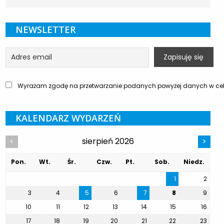
NEWSLETTER
Wyrażam zgodę na przetwarzanie podanych powyżej danych w celu
KALENDARZ WYDARZEŃ
sierpień 2026
<
>
Pon.
Wt.
Śr.
Czw.
Pt.
Sob.
Niedz.
1
2
3
4
5
6
7
8
9
10
11
12
13
14
15
16
17
18
19
20
21
22
23