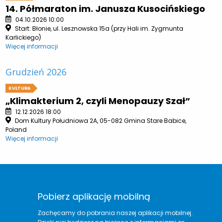
14. Półmaraton im. Janusza Kusocińskiego
04.10.2026 10:00
Start: Błonie, ul. Lesznowska 15a (przy Hali im. Zygmunta
Karlickiego)
Więcej informacji
Grudzień 2026
KULTURA
„Klimakterium 2, czyli Menopauzy Szał”
12.12.2026 18:00
Dom Kultury Południowa 2A, 05-082 Gmina Stare Babice,
Poland
Więcej informacji
Pobierz aplikację mobilną
Zachęcamy do pobrania naszej aplikacji mobilnej.