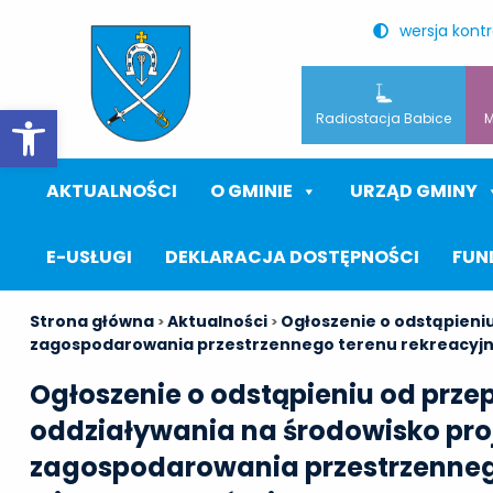
wersja kont
Otwórz pasek narzędzi
Radiostacja Babice
M
AKTUALNOŚCI
O GMINIE
URZĄD GMINY
E-USŁUGI
DEKLARACJA DOSTĘPNOŚCI
FUN
Strona główna
Aktualności
Ogłoszenie o odstąpieni
>
>
zagospodarowania przestrzennego terenu rekreacyjne
Ogłoszenie o odstąpieniu od prze
oddziaływania na środowisko pro
zagospodarowania przestrzenneg