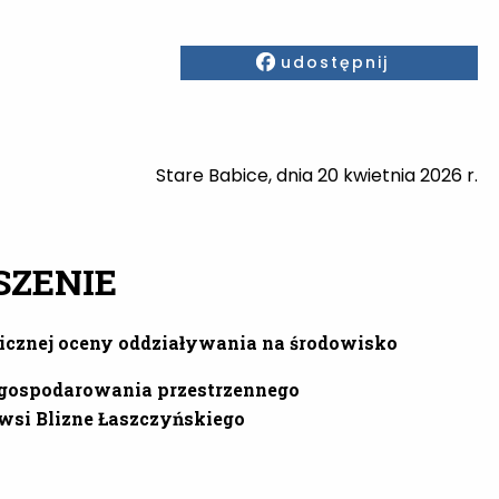
Facebook
udostępnij
PP.6721.20.2026
Stare Babice, dnia 20 kwietnia 2026 r.
SZENIE
gicznej oceny oddziaływania na środowisko
agospodarowania przestrzennego
wsi Blizne Łaszczyńskiego