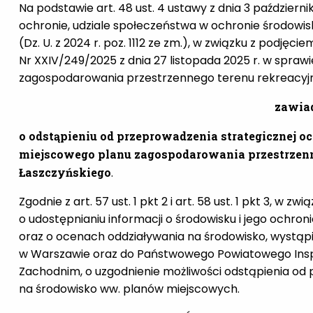
Na podstawie art. 48 ust. 4 ustawy z dnia 3 październik
ochronie, udziale społeczeństwa w ochronie środowi
(Dz. U. z 2024 r. poz. 1112 ze zm.), w związku z podję
Nr XXIV/249/2025 z dnia 27 listopada 2025 r. w spra
zagospodarowania przestrzennego terenu rekreacyjne
zawia
o odstąpieniu od przeprowadzenia strategicznej o
miejscowego planu zagospodarowania przestrzenn
Łaszczyńskiego
.
Zgodnie z art. 57 ust. 1 pkt 2 i art. 58 ust. 1 pkt 3, w zw
o udostępnianiu informacji o środowisku i jego ochro
oraz o ocenach oddziaływania na środowisko, wystą
w Warszawie oraz do Państwowego Powiatowego Ins
Zachodnim, o uzgodnienie możliwości odstąpienia od
na środowisko ww. planów miejscowych.