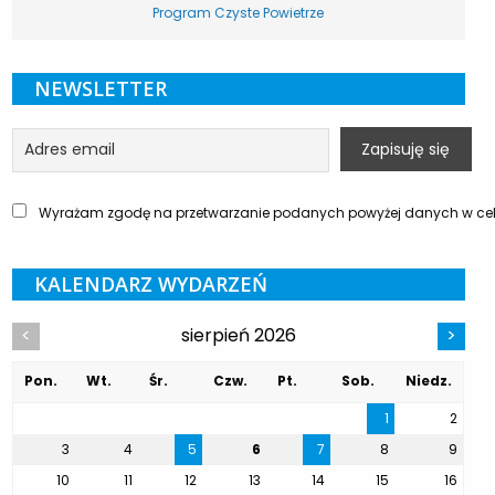
Program Czyste Powietrze
NEWSLETTER
Wyrażam zgodę na przetwarzanie podanych powyżej danych w celu
KALENDARZ WYDARZEŃ
sierpień 2026
<
>
Pon.
Wt.
Śr.
Czw.
Pt.
Sob.
Niedz.
1
2
3
4
5
6
7
8
9
10
11
12
13
14
15
16