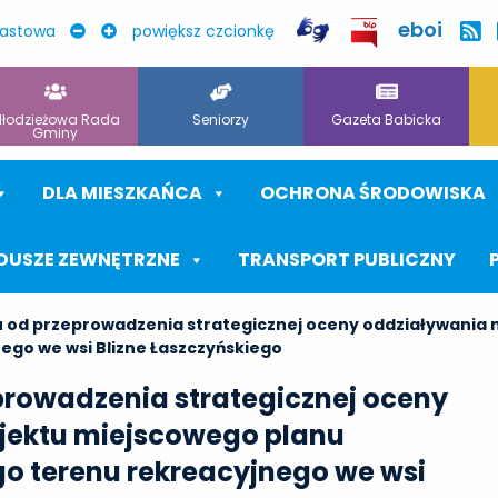
eboi
rastowa
powiększ czcionkę
łodzieżowa Rada
Seniorzy
Gazeta Babicka
Gminy
DLA MIESZKAŃCA
OCHRONA ŚRODOWISKA
DUSZE ZEWNĘTRZNE
TRANSPORT PUBLICZNY
u od przeprowadzenia strategicznej oceny oddziaływania 
go we wsi Blizne Łaszczyńskiego
prowadzenia strategicznej oceny
jektu miejscowego planu
o terenu rekreacyjnego we wsi