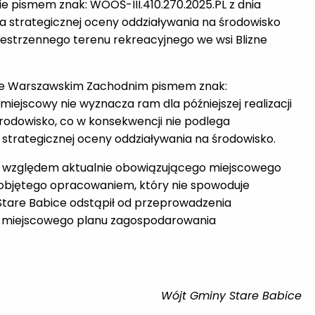
 pismem znak: WOOŚ-III.410.270.2025.PL z dnia
ia strategicznej oceny oddziaływania na środowisko
estrzennego terenu rekreacyjnego we wsi Blizne
ie Warszawskim Zachodnim pismem znak:
lan miejscowy nie wyznacza ram dla późniejszej realizacji
odowisko, co w konsekwencji nie podlega
 strategicznej oceny oddziaływania na środowisko.
n względem aktualnie obowiązującego miejscowego
objętego opracowaniem, który nie spowoduje
Stare Babice odstąpił od przeprowadzenia
w. miejscowego planu zagospodarowania
Wójt Gminy Stare Babice