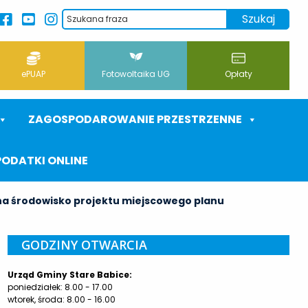
ePUAP
Fotowoltaika UG
Opłaty
ZAGOSPODAROWANIE PRZESTRZENNE
PODATKI ONLINE
na środowisko projektu miejscowego planu
GODZINY OTWARCIA
Urząd Gminy Stare Babice:
poniedziałek: 8.00 - 17.00
wtorek, środa: 8.00 - 16.00