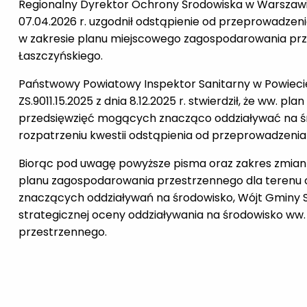
Regionalny Dyrektor Ochrony Środowiska w Warszawie
07.04.2026 r. uzgodnił odstąpienie od przeprowadzen
w zakresie planu miejscowego zagospodarowania prz
Łaszczyńskiego.
Państwowy Powiatowy Inspektor Sanitarny w Powiec
ZS.9011.15.2025 z dnia 8.12.2025 r. stwierdził, że ww. p
przedsięwzięć mogących znacząco oddziaływać na śr
rozpatrzeniu kwestii odstąpienia od przeprowadzenia
Biorąc pod uwagę powyższe pisma oraz zakres zmia
planu zagospodarowania przestrzennego dla terenu 
znaczących oddziaływań na środowisko, Wójt Gminy 
strategicznej oceny oddziaływania na środowisko w
przestrzennego.