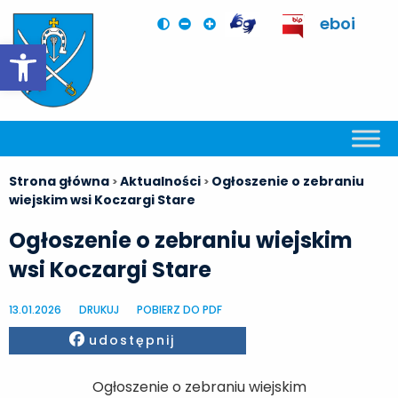
eboi
Otwórz pasek narzędzi
Strona główna
Aktualności
Ogłoszenie o zebraniu
>
>
wiejskim wsi Koczargi Stare
Ogłoszenie o zebraniu wiejskim
wsi Koczargi Stare
13.01.2026
DRUKUJ
POBIERZ DO PDF
Facebook
udostępnij
Ogłoszenie o zebraniu wiejskim