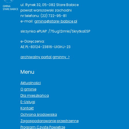
ul. Rynek 32, 05-082 Stare Babice
powiat warszawski zachodni
nr telefonu: (22) 722-95-81
e-mail:
gmina@stare-babice.pl
skrzynka ePUAP: /75ug12rmki/SkrytkaESP
e-Doręczenia:
AE:PL-83124-23816-UIGHJ-23
archiwalny portal gminny >
Menu
Aktualności
O gminie
Dla mieszkańca
E-Usługi
Kontakt
Ochrona środowiska
Zagospodarowanie przestrzenne
Program Czyste Powietrze