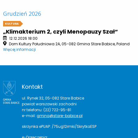
Grudzień 2026
KULTURA
„Klimakterium 2, czyli Menopauzy Szał”
12.12.2026 18:00
Dom Kultury Południowa 2A, 05-082 Gmina Stare Babice, Poland
Więcej informacji
Kontakt
ul. Rynek 32, 05-082 Stare Babice
powiat warszawski zachodni
nr telefonu: (22) 722-95-81
e-mail:
gmina@stare-babice.pl
skrzynka ePUAP: /75ug12rmki/SkrytkaESP
e-Doręczenia: