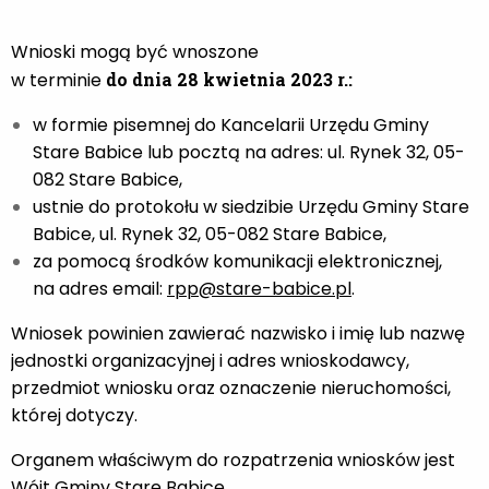
Wnioski mogą być wnoszone
w terminie
do dnia
28 kwietnia 2023 r.:
w formie pisemnej do Kancelarii Urzędu Gminy
Stare Babice lub pocztą na adres: ul. Rynek 32, 05-
082 Stare Babice,
ustnie do protokołu w siedzibie Urzędu Gminy Stare
Babice, ul. Rynek 32, 05-082 Stare Babice,
za pomocą środków komunikacji elektronicznej,
na adres email:
rpp@stare-babice.pl
.
Wniosek powinien zawierać nazwisko i imię lub nazwę
jednostki organizacyjnej i adres wnioskodawcy,
przedmiot wniosku oraz oznaczenie nieruchomości,
której dotyczy.
Organem właściwym do rozpatrzenia wniosków jest
Wójt Gminy Stare Babice.