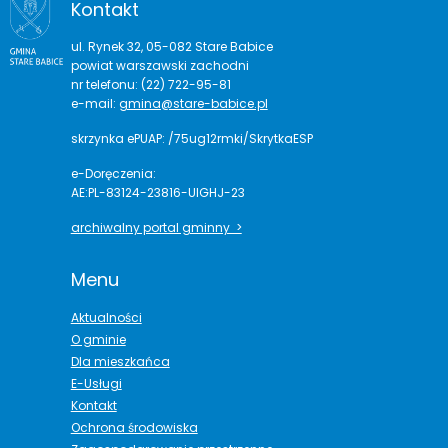
Kontakt
ul. Rynek 32, 05-082 Stare Babice
powiat warszawski zachodni
nr telefonu: (22) 722-95-81
e-mail:
gmina@stare-babice.pl
skrzynka ePUAP: /75ug12rmki/SkrytkaESP
e-Doręczenia:
AE:PL-83124-23816-UIGHJ-23
archiwalny portal gminny >
Menu
Aktualności
O gminie
Dla mieszkańca
E-Usługi
Kontakt
Ochrona środowiska