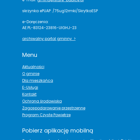
skrzynka ePUAP: /75ug12rmki/SkrytkaESP
e-Doręczenia:
AE:PL-83124-23816-UIGHJ-23
archiwalny portal gminny >
Menu
Aktualności
O gminie
Dla mieszkańca
E-Usługi
Kontakt
Ochrona środowiska
Zagospodarowanie przestrzenne
Program Czyste Powietrze
Pobierz aplikację mobilną