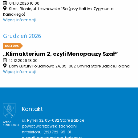
04.10.2026 10:00
Start: Błonie, ul. Lesznowska 15a (przy Hali im. Zygmunta
Karlickiego)
Więcej informacji
Grudzień 2026
KULTURA
„Klimakterium 2, czyli Menopauzy Szał”
12.12.2026 18:00
Dom Kultury Południowa 2A, 05-082 Gmina Stare Babice, Poland
Więcej informacji
Kontakt
ul. Rynek 32, 05-082 Stare Babice
powiat warszawski zachodni
nr telefonu: (22) 722-95-81
e-mail:
gmina@stare-babice.pl