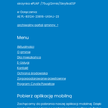
skrzynka ePUAP: /75ug12rmki/SkrytkaESP
e-Doręczenia:
AE:PL-83124-23816-UIGHJ-23
archiwalny portal gminny >
Menu
Aktualności
O gminie
Dla mieszkańca
E-Usługi
Kontakt
Ochrona środowiska
Zagospodarowanie przestrzenne
Program Czyste Powietrze
Pobierz aplikację mobilną
Zachęcamy do pobrania naszej aplikacji mobilnej. Dzięki