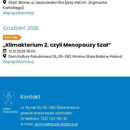
Start: Błonie, ul. Lesznowska 15a (przy Hali im. Zygmunta
Karlickiego)
Więcej informacji
Grudzień 2026
KULTURA
„Klimakterium 2, czyli Menopauzy Szał”
12.12.2026 18:00
Dom Kultury Południowa 2A, 05-082 Gmina Stare Babice, Poland
Więcej informacji
Kontakt
ul. Rynek 32, 05-082 Stare Babice
powiat warszawski zachodni
nr telefonu: (22) 722-95-81
e-mail:
gmina@stare-babice.pl