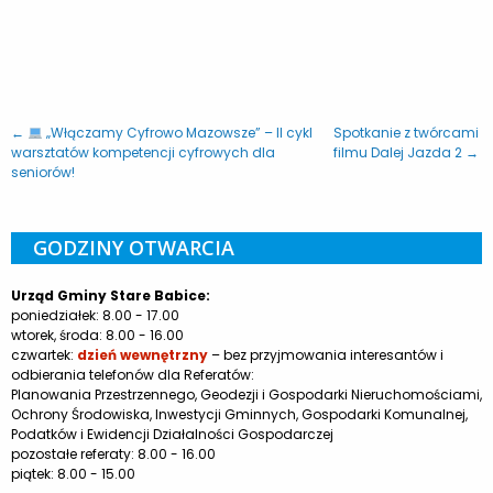
←
„Włączamy Cyfrowo Mazowsze” – II cykl
Spotkanie z twórcami
warsztatów kompetencji cyfrowych dla
filmu Dalej Jazda 2 →
seniorów!
GODZINY OTWARCIA
Urząd Gminy Stare Babice:
poniedziałek: 8.00 - 17.00
wtorek, środa: 8.00 - 16.00
czwartek:
dzień wewnętrzny
– bez przyjmowania interesantów i
odbierania telefonów dla Referatów:
Planowania Przestrzennego, Geodezji i Gospodarki Nieruchomościami,
Ochrony Środowiska, Inwestycji Gminnych, Gospodarki Komunalnej,
Podatków i Ewidencji Działalności Gospodarczej
pozostałe referaty: 8.00 - 16.00
piątek: 8.00 - 15.00