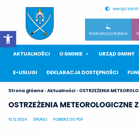
wersja kont
Otwórz pasek narzędzi
Radiostacja Babice
M
AKTUALNOŚCI
O GMINIE
URZĄD GMINY
E-USŁUGI
DEKLARACJA DOSTĘPNOŚCI
FUN
Strona główna
Aktualności
OSTRZEŻENIA METEOROLO
>
>
OSTRZEŻENIA METEOROLOGICZNE Z
10.12.2024
DRUKUJ
POBIERZ DO PDF