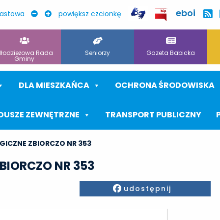
eboi
rastowa
powiększ czcionkę
łodzieżowa Rada
Seniorzy
Gazeta Babicka
Gminy
DLA MIESZKAŃCA
OCHRONA ŚRODOWISKA
DUSZE ZEWNĘTRZNE
TRANSPORT PUBLICZNY
GICZNE ZBIORCZO NR 353
BIORCZO NR 353
Facebook
udostępnij