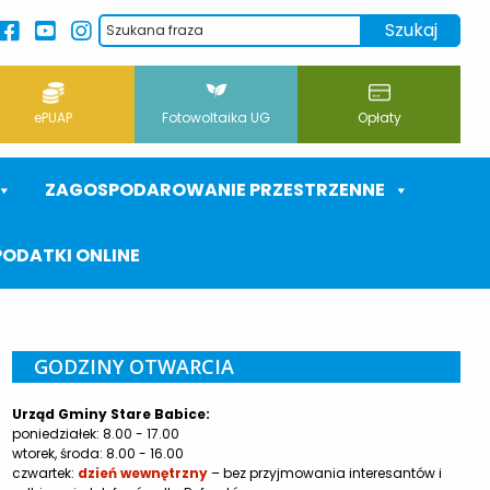
ePUAP
Fotowoltaika UG
Opłaty
ZAGOSPODAROWANIE PRZESTRZENNE
PODATKI ONLINE
GODZINY OTWARCIA
Urząd Gminy Stare Babice:
poniedziałek: 8.00 - 17.00
wtorek, środa: 8.00 - 16.00
czwartek:
dzień wewnętrzny
– bez przyjmowania interesantów i