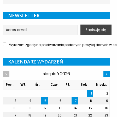
NEWSLETTER
Wyrażam zgodę na przetwarzanie podanych powyżej danych w celu
KALENDARZ WYDARZEŃ
sierpień 2026
<
>
Pon.
Wt.
Śr.
Czw.
Pt.
Sob.
Niedz.
1
2
3
4
5
6
7
8
9
10
11
12
13
14
15
16
17
18
19
20
21
22
23