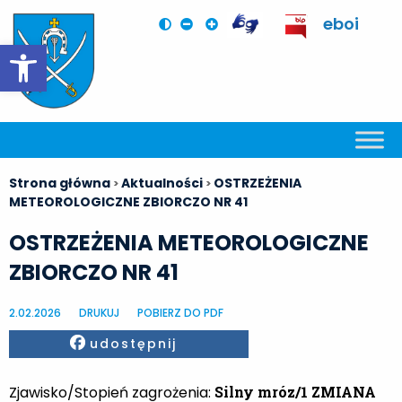
eboi
Otwórz pasek narzędzi
Strona główna
Aktualności
OSTRZEŻENIA
>
>
METEOROLOGICZNE ZBIORCZO NR 41
OSTRZEŻENIA METEOROLOGICZNE
ZBIORCZO NR 41
2.02.2026
DRUKUJ
POBIERZ DO PDF
Facebook
udostępnij
Zjawisko/Stopień zagrożenia:
Silny mróz/1 ZMIANA