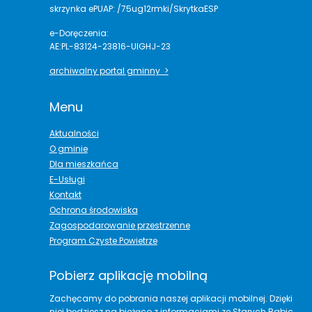
skrzynka ePUAP: /75ug12rmki/SkrytkaESP
e-Doręczenia:
AE:PL-83124-23816-UIGHJ-23
archiwalny portal gminny >
Menu
Aktualności
O gminie
Dla mieszkańca
E-Usługi
Kontakt
Ochrona środowiska
Zagospodarowanie przestrzenne
Program Czyste Powietrze
Pobierz aplikację mobilną
Zachęcamy do pobrania naszej aplikacji mobilnej. Dzięki
niej będziesz na bieżąco z informacjami ze Starych Babic