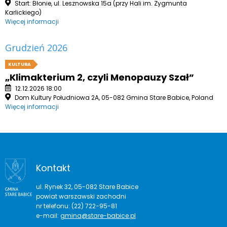
Start: Błonie, ul. Lesznowska 15a (przy Hali im. Zygmunta
Karlickiego)
Więcej informacji
Grudzień 2026
KULTURA
„Klimakterium 2, czyli Menopauzy Szał”
12.12.2026 18:00
Dom Kultury Południowa 2A, 05-082 Gmina Stare Babice, Poland
Więcej informacji
Kontakt
ul. Rynek 32, 05-082 Stare Babice
powiat warszawski zachodni
nr telefonu: (22) 722-95-81
e-mail:
gmina@stare-babice.pl