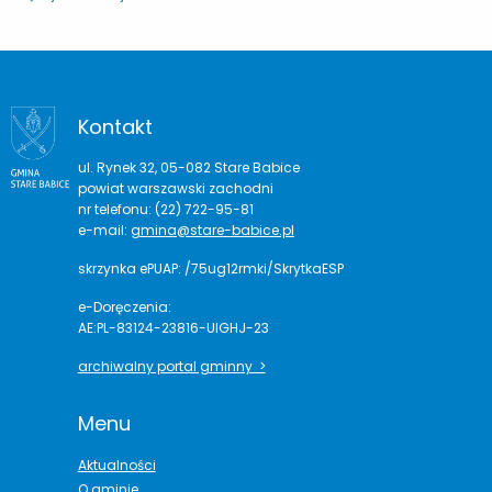
Kontakt
ul. Rynek 32, 05-082 Stare Babice
powiat warszawski zachodni
nr telefonu: (22) 722-95-81
e-mail:
gmina@stare-babice.pl
skrzynka ePUAP: /75ug12rmki/SkrytkaESP
e-Doręczenia:
AE:PL-83124-23816-UIGHJ-23
archiwalny portal gminny >
Menu
Aktualności
O gminie