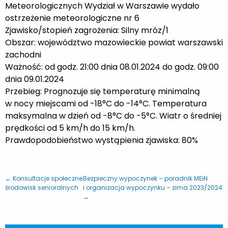
Meteorologicznych Wydział w Warszawie wydało
ostrzeżenie meteorologiczne nr 6
Zjawisko/stopień zagrożenia: Silny mróz/1
Obszar:
województwo mazowieckie
powiat warszawski
zachodni
Ważność: od godz. 21:00 dnia 08.01.2024 do godz. 09:00
dnia 09.01.2024
Przebieg: Prognozuje się temperaturę minimalną
w nocy miejscami od -18°C do -14°C. Temperatura
maksymalna w dzień od -8°C do -5°C. Wiatr o średniej
prędkości od 5 km/h do 15 km/h.
Prawdopodobieństwo wystąpienia zjawiska: 80
%
← Konsultacje społeczne
Bezpieczny wypoczynek – poradnik MEiN
środowisk senioralnych
i organizacja wypoczynku – zima 2023/2024
→