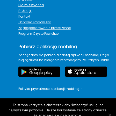
Dla mieszkańca
E-Usługi
Kontakt
Ochrona środowiska
Zagospodarowanie przestrzenne
Program Czyste Powietrze
Pobierz aplikację mobilną
Zachęcamy do pobrania naszej aplikacji mobilnej. Dzięki
niej będziesz na bieżąco z informacjami ze Starych Babic
Polityka prywatności aplikacji mobilnej
>
Ta strona korzysta z ciasteczek aby świadczyć usługi na
najwyższym poziomie. Dalsze korzystanie ze strony oznacza,
copyright© Urząd Gminy Stare Babice
że zgadzasz się na ich użycie.