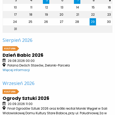
3
4
5
6
7
8
9
10
11
12
13
14
15
16
17
18
19
20
21
22
23
24
25
26
27
28
29
30
31
Sierpień 2026
KULTURA
Dzień Babic 2026
29.08.2026 00:00
Polana Dwóch Stawów, Zielonki-Parcela
Więcej informacji
Wrzesień 2026
KULTURA
Ogrody Sztuki 2026
20.09.2026 11:00
Finał Ogrodów Sztuki 2026 oraz krótki recital Moniki Węgiel w Sali
Widowiskowej Domu Kultury Stare Babice, przy ul. Południowej 2a w