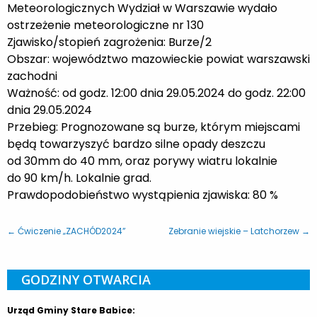
Meteorologicznych Wydział w Warszawie wydało
ostrzeżenie meteorologiczne nr 130
Zjawisko/stopień zagrożenia: Burze/2
Obszar:
województwo mazowieckie
powiat warszawski
zachodni
Ważność: od godz. 12:00 dnia 29.05.2024 do godz. 22:00
dnia 29.05.2024
Przebieg: Prognozowane są burze, którym miejscami
będą towarzyszyć bardzo silne opady deszczu
od 30mm do 40 mm, oraz porywy wiatru lokalnie
do 90 km/h. Lokalnie grad.
Prawdopodobieństwo wystąpienia zjawiska: 80
%
← Ćwiczenie „ZACHÓD2024”
Zebranie wiejskie – Latchorzew →
GODZINY OTWARCIA
Urząd Gminy Stare Babice: