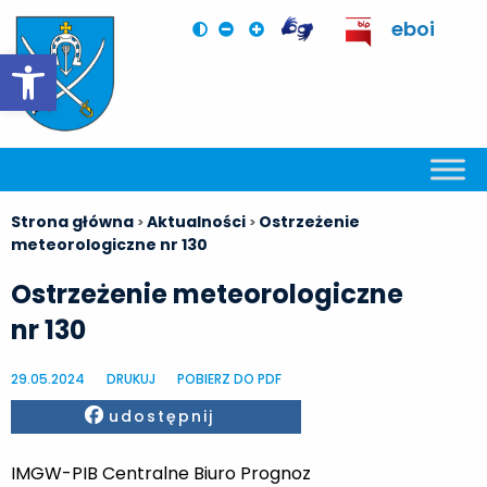
eboi
Otwórz pasek narzędzi
Strona główna
Aktualności
Ostrzeżenie
>
>
meteorologiczne nr 130
Ostrzeżenie meteorologiczne
nr 130
29.05.2024
DRUKUJ
POBIERZ DO PDF
Facebook
udostępnij
IMGW-PIB Centralne Biuro Prognoz