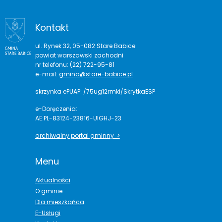
Kontakt
ul. Rynek 32, 05-082 Stare Babice
powiat warszawski zachodni
nr telefonu: (22) 722-95-81
e-mail:
gmina@stare-babice.pl
skrzynka ePUAP: /75ug12rmki/SkrytkaESP
e-Doręczenia:
AE:PL-83124-23816-UIGHJ-23
archiwalny portal gminny >
Menu
Aktualności
O gminie
Dla mieszkańca
E-Usługi