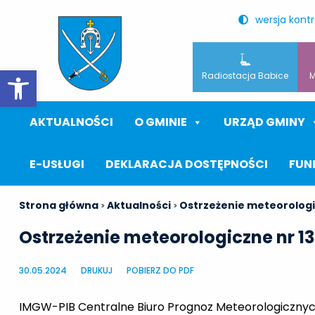
wersja kont
Otwórz pasek narzędzi
Radiostacja Babice
M
AKTUALNOŚCI
O GMINIE
URZĄD GMINY
E-USŁUGI
DEKLARACJA DOSTĘPNOŚCI
FUN
Strona główna
Aktualności
Ostrzeżenie meteorologi
>
>
Ostrzeżenie meteorologiczne nr 1
30.05.2024
DRUKUJ
POBIERZ DO PDF
IMGW-PIB Centralne Biuro Prognoz Meteorologicznyc