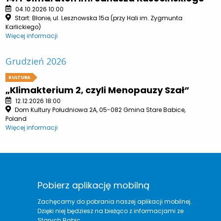
04.10.2026 10:00
Start: Błonie, ul. Lesznowska 15a (przy Hali im. Zygmunta
Karlickiego)
Więcej informacji
Grudzień 2026
KULTURA
„Klimakterium 2, czyli Menopauzy Szał”
12.12.2026 18:00
Dom Kultury Południowa 2A, 05-082 Gmina Stare Babice,
Poland
Więcej informacji
Pobierz aplikację mobilną
Zachęcamy do pobrania naszej aplikacji mobilnej.
Dzięki niej będziesz na bieżąco z informacjami ze
Starych Babic