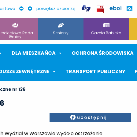
eboi
rastowa
powiększ czcionkę
łodzieżowa Rada
Seniorzy
Gazeta Babicka
Gminy
DLA MIESZKAŃCA
OCHRONA ŚRODOWISKA
DUSZE ZEWNĘTRZNE
TRANSPORT PUBLICZNY
czne nr 136
36
Facebook
udostępnij
h Wydział w Warszawie wydało ostrzeżenie