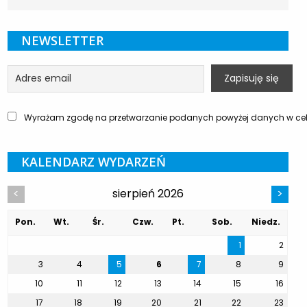
NEWSLETTER
Wyrażam zgodę na przetwarzanie podanych powyżej danych w celu
KALENDARZ WYDARZEŃ
sierpień 2026
<
>
Pon.
Wt.
Śr.
Czw.
Pt.
Sob.
Niedz.
1
2
3
4
5
6
7
8
9
10
11
12
13
14
15
16
17
18
19
20
21
22
23