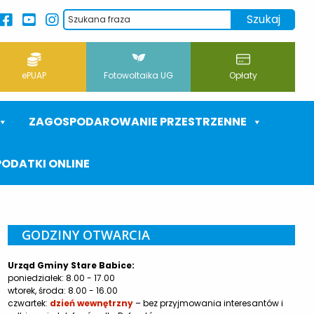
ePUAP
Fotowoltaika UG
Opłaty
ZAGOSPODAROWANIE PRZESTRZENNE
PODATKI ONLINE
GODZINY OTWARCIA
Urząd Gminy Stare Babice:
poniedziałek: 8.00 - 17.00
wtorek, środa: 8.00 - 16.00
czwartek:
dzień wewnętrzny
– bez przyjmowania interesantów i