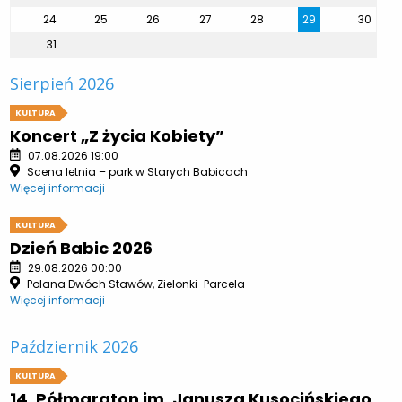
24
25
26
27
28
29
30
31
Sierpień 2026
KULTURA
Koncert „Z życia Kobiety”
07.08.2026 19:00
Scena letnia – park w Starych Babicach
Więcej informacji
KULTURA
Dzień Babic 2026
29.08.2026 00:00
Polana Dwóch Stawów, Zielonki-Parcela
Więcej informacji
Październik 2026
KULTURA
14. Półmaraton im. Janusza Kusocińskiego