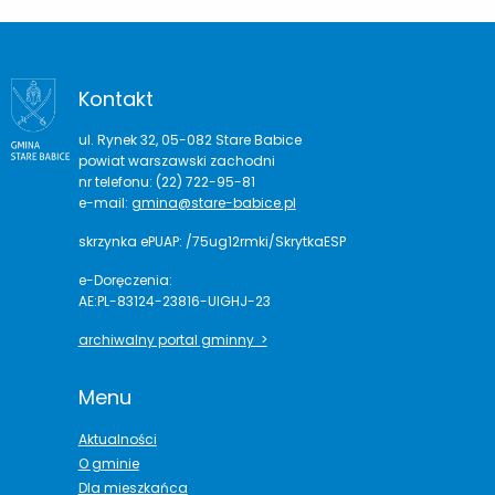
Kontakt
ul. Rynek 32, 05-082 Stare Babice
powiat warszawski zachodni
nr telefonu: (22) 722-95-81
e-mail:
gmina@stare-babice.pl
skrzynka ePUAP: /75ug12rmki/SkrytkaESP
e-Doręczenia:
AE:PL-83124-23816-UIGHJ-23
archiwalny portal gminny >
Menu
Aktualności
O gminie
Dla mieszkańca