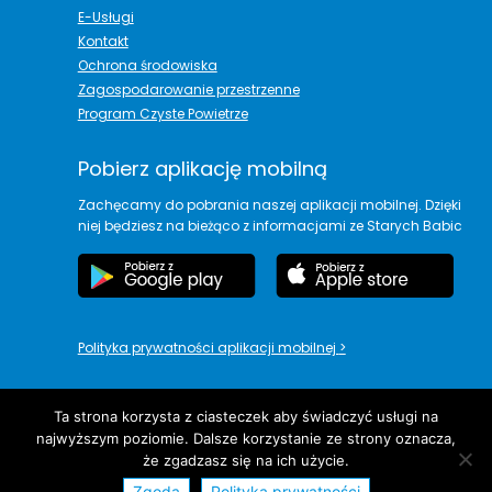
E-Usługi
Kontakt
Ochrona środowiska
Zagospodarowanie przestrzenne
Program Czyste Powietrze
Pobierz aplikację mobilną
Zachęcamy do pobrania naszej aplikacji mobilnej. Dzięki
niej będziesz na bieżąco z informacjami ze Starych Babic
Polityka prywatności aplikacji mobilnej
>
Ta strona korzysta z ciasteczek aby świadczyć usługi na
najwyższym poziomie. Dalsze korzystanie ze strony oznacza,
copyright© Urząd Gminy Stare Babice
że zgadzasz się na ich użycie.
Zgoda
Polityka prywatności