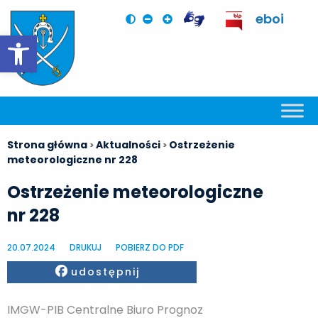
eboi
Otwórz pasek narzędzi
Strona główna
Aktualności
Ostrzeżenie
>
>
meteorologiczne nr 228
Ostrzeżenie meteorologiczne
nr 228
20.07.2024
DRUKUJ
POBIERZ DO PDF
Facebook
udostępnij
IMGW-PIB Centralne Biuro Prognoz