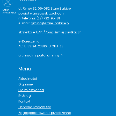
ul. Rynek 32, 05-082 Stare Babice
powiat warszawski zachodni
nr telefonu: (22) 722-95-81
e-mail:
gmina@stare-babice.pl
skrzynka ePUAP: /75ug12rmki/SkrytkaESP
e-Doręczenia:
AE:PL-83124-23816-UIGHJ-23
archiwalny portal gminny >
Menu
Aktualności
O gminie
Dla mieszkańca
E-Usługi
Kontakt
Ochrona środowiska
Zagospodarowanie przestrzenne