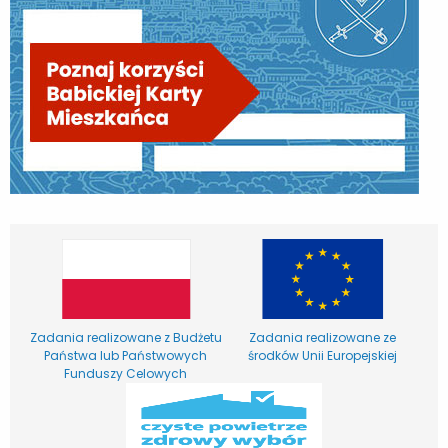
Zadania realizowane z Budżetu
Zadania realizowane ze
Państwa lub Państwowych
środków Unii Europejskiej
Funduszy Celowych