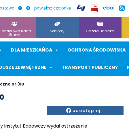
eboi
rastowa
powiększ czcionkę
łodzieżowa Rada
Seniorzy
Gazeta Babicka
Gminy
DLA MIESZKAŃCA
OCHRONA ŚRODOWISKA
DUSZE ZEWNĘTRZNE
TRANSPORT PUBLICZNY
czne nr 310
10
Facebook
udostępnij
y Instytut Badawczy wydał ostrzeżenie