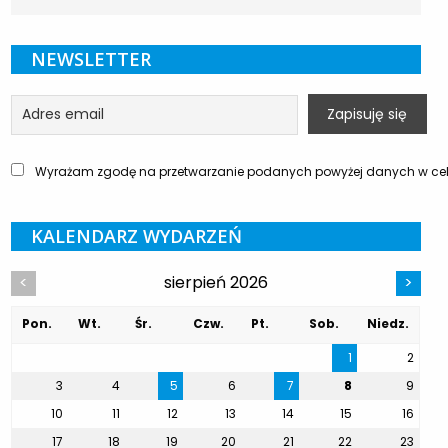
NEWSLETTER
Wyrażam zgodę na przetwarzanie podanych powyżej danych w celu
KALENDARZ WYDARZEŃ
sierpień 2026
<
>
Pon.
Wt.
Śr.
Czw.
Pt.
Sob.
Niedz.
1
2
3
4
5
6
7
8
9
10
11
12
13
14
15
16
17
18
19
20
21
22
23