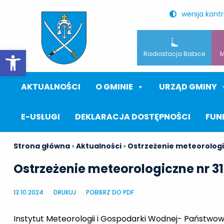
wersja kont
Otwórz pasek narzędzi
Radiostacja Babice
M
AKTUALNOŚCI
O GMINIE
URZĄD GMINY
E-USŁUGI
DEKLARACJA DOSTĘPNOŚCI
FUN
Strona główna
Aktualności
Ostrzeżenie meteorologi
>
>
Ostrzeżenie meteorologiczne nr 3
13.10.2024
DRUKUJ
POBIERZ DO PDF
Instytut Meteorologii i Gospodarki Wodnej- Państwow