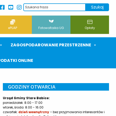
ePUAP
Fotowoltaika UG
Opłaty
ZAGOSPODAROWANIE PRZESTRZENNE
PODATKI ONLINE
GODZINY OTWARCIA
Urząd Gminy Stare Babice:
poniedziałek: 8.00 - 17.00
wtorek, środa: 8.00 - 16.00
czwartek:
dzień wewnętrzny
– bez przyjmowania interesantów i