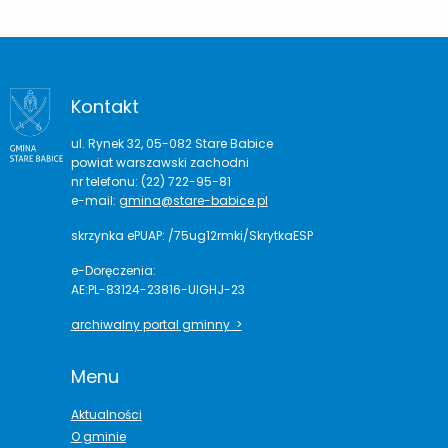
Kontakt
ul. Rynek 32, 05-082 Stare Babice
powiat warszawski zachodni
nr telefonu: (22) 722-95-81
e-mail:
gmina@stare-babice.pl
skrzynka ePUAP: /75ug12rmki/SkrytkaESP
e-Doręczenia:
AE:PL-83124-23816-UIGHJ-23
archiwalny portal gminny >
Menu
Aktualności
O gminie