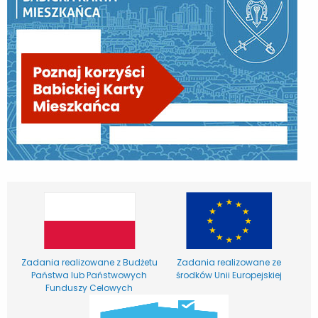
Zadania realizowane z Budżetu
Zadania realizowane ze
Państwa lub Państwowych
środków Unii Europejskiej
Funduszy Celowych