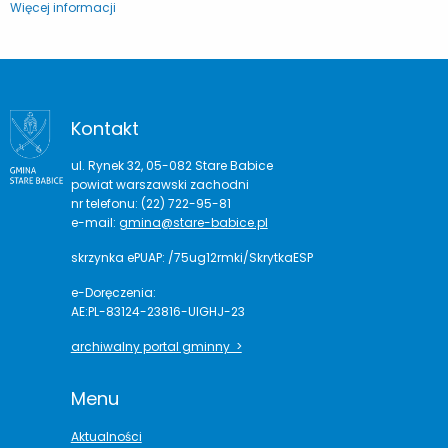
Więcej informacji
Kontakt
ul. Rynek 32, 05-082 Stare Babice
powiat warszawski zachodni
nr telefonu: (22) 722-95-81
e-mail:
gmina@stare-babice.pl
skrzynka ePUAP: /75ug12rmki/SkrytkaESP
e-Doręczenia:
AE:PL-83124-23816-UIGHJ-23
archiwalny portal gminny >
Menu
Aktualności