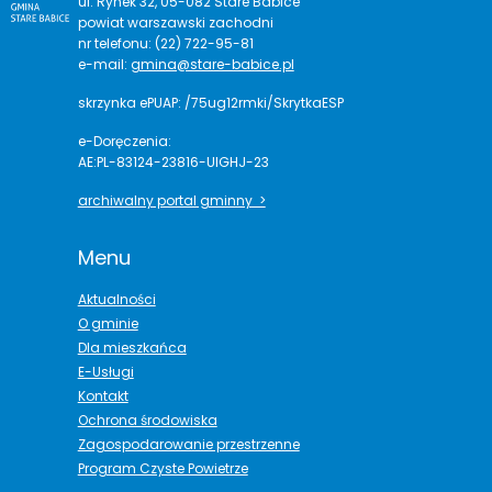
ul. Rynek 32, 05-082 Stare Babice
powiat warszawski zachodni
nr telefonu: (22) 722-95-81
e-mail:
gmina@stare-babice.pl
skrzynka ePUAP: /75ug12rmki/SkrytkaESP
e-Doręczenia:
AE:PL-83124-23816-UIGHJ-23
archiwalny portal gminny >
Menu
Aktualności
O gminie
Dla mieszkańca
E-Usługi
Kontakt
Ochrona środowiska
Zagospodarowanie przestrzenne
Program Czyste Powietrze