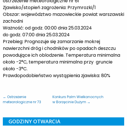
ostrzeżenie meteorologiczne nr 61
Zjawisko/stopień zagrożenia: Przymrozki/1
Obszar:
województwo mazowieckie
powiat warszawski
zachodni
Ważność: od godz. 00:00 dnia 25.03.2024
do godz. 07:00 dnia 25.03.2024
Przebieg: Prognozuje się zamarzanie mokrej
nawierzchni dróg i chodników po opadach deszczu
powodujące ich oblodzenie. Temperatura minimalna
około -2°C, temperatura minimalna przy gruncie
około -3°C.
Prawdopodobieństwo wystąpienia zjawiska: 80
%
← Ostrzeżenie
Konkurs Palm Wielkanocnych
meteorologiczne nr 73
w Borzęcinie Dużym →
GODZINY OTWARCIA