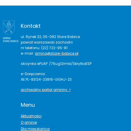
Kontakt
ul. Rynek 32, 05-082 Stare Babice
powiat warszawski zachodni
nr telefonu: (22) 722-95-81
e-mail:
gmina@stare-babice.pl
skrzynka ePUAP: /75ug12rmki/SkrytkaESP
e-Doręczenia:
AE:PL-83124-23816-UIGHJ-23
archiwalny portal gminny >
Menu
Aktualności
O gminie
Dla mieszkańca