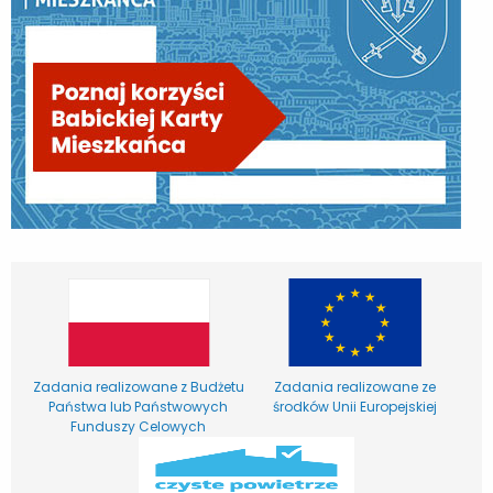
Zadania realizowane z Budżetu
Zadania realizowane ze
Państwa lub Państwowych
środków Unii Europejskiej
Funduszy Celowych