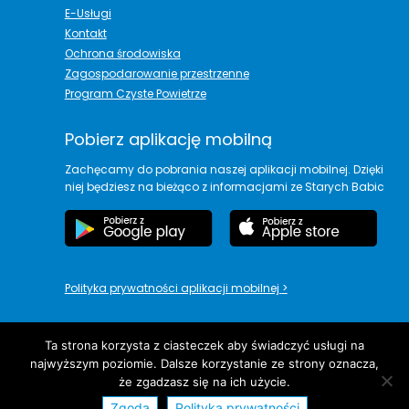
E-Usługi
Kontakt
Ochrona środowiska
Zagospodarowanie przestrzenne
Program Czyste Powietrze
Pobierz aplikację mobilną
Zachęcamy do pobrania naszej aplikacji mobilnej. Dzięki
niej będziesz na bieżąco z informacjami ze Starych Babic
Polityka prywatności aplikacji mobilnej
>
Ta strona korzysta z ciasteczek aby świadczyć usługi na
najwyższym poziomie. Dalsze korzystanie ze strony oznacza,
copyright© Urząd Gminy Stare Babice
że zgadzasz się na ich użycie.
Zgoda
Polityka prywatności