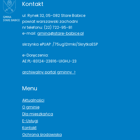
Kontakt
ul. Rynek 32, 05-082 Stare Babice
powiat warszawski zachodni
nr telefonu: (22) 722-95-81
e-mail:
gmina@stare-babice.pl
skrzynka ePUAP: /75ug12rmki/SkrytkaESP
e-Doręczenia:
AE:PL-83124-23816-UIGHJ-23
archiwalny portal gminny >
Menu
Aktualności
O gminie
Dla mieszkańca
E-Usługi
Kontakt
Ochrona środowiska