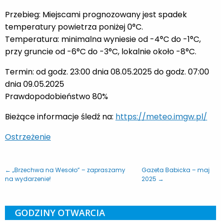
Przebieg: Miejscami prognozowany jest spadek
temperatury powietrza poniżej 0°C.
Temperatura: minimalna wyniesie od -4°C do -1°C,
przy gruncie od -6°C do -3°C, lokalnie około -8°C.
Termin: od godz. 23:00 dnia 08.05.2025 do godz. 07:00
dnia 09.05.2025
Prawdopodobieństwo 80%
Bieżące informacje śledź na:
https://meteo.imgw.pl/
Ostrzeżenie
← „Brzechwa na Wesoło” – zapraszamy
Gazeta Babicka – maj
na wydarzenie!
2025 →
GODZINY OTWARCIA