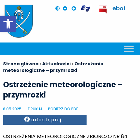
eboi
Otwórz pasek narzędzi
Strona główna
Aktualności
Ostrzeżenie
>
>
meteorologiczne – przymrozki
Ostrzeżenie meteorologiczne –
przymrozki
8.05.2025
DRUKUJ
POBIERZ DO PDF
Facebook
udostępnij
OSTRZEŻENIA METEOROLOGICZNE ZBIORCZO NR 84