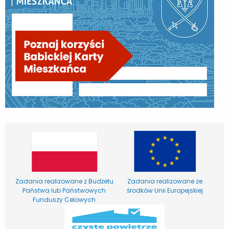
Zadania realizowane z Budżetu
Zadania realizowane ze
Państwa lub Państwowych
środków Unii Europejskiej
Funduszy Celowych