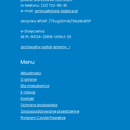
nr telefonu: (22) 722-95-81
e-mail:
gmina@stare-babice.pl
skrzynka ePUAP: /75ug12rmki/SkrytkaESP
e-Doręczenia:
AE:PL-83124-23816-UIGHJ-23
archiwalny portal gminny >
Menu
Aktualności
O gminie
Dla mieszkańca
E-Usługi
Kontakt
Ochrona środowiska
Zagospodarowanie przestrzenne
Program Czyste Powietrze