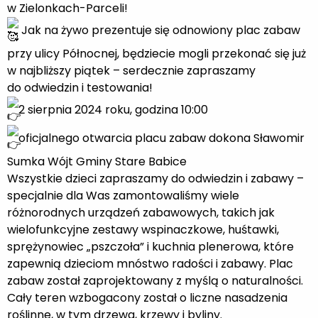
w Zielonkach-Parceli!
Jak na żywo prezentuje się odnowiony plac zabaw
przy ulicy Północnej, będziecie mogli przekonać się już
w najbliższy piątek – serdecznie zapraszamy
do odwiedzin i testowania!
2 sierpnia 2024 roku, godzina 10:00
oficjalnego otwarcia placu zabaw dokona Sławomir
Sumka Wójt Gminy Stare Babice
Wszystkie dzieci zapraszamy do odwiedzin i zabawy –
specjalnie dla Was zamontowaliśmy wiele
różnorodnych urządzeń zabawowych, takich jak
wielofunkcyjne zestawy wspinaczkowe, huśtawki,
sprężynowiec „pszczoła” i kuchnia plenerowa, które
zapewnią dzieciom mnóstwo radości i zabawy. Plac
zabaw został zaprojektowany z myślą o naturalności.
Cały teren wzbogacony został o liczne nasadzenia
roślinne, w tym drzewa, krzewy i byliny.