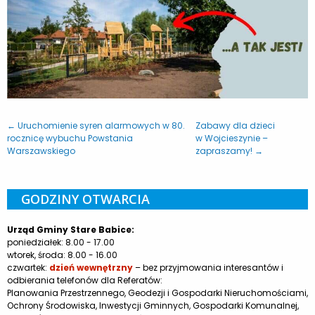
← Uruchomienie syren alarmowych w 80.
Zabawy dla dzieci
rocznicę wybuchu Powstania
w Wojcieszynie –
Warszawskiego
zapraszamy! →
GODZINY OTWARCIA
Urząd Gminy Stare Babice:
poniedziałek: 8.00 - 17.00
wtorek, środa: 8.00 - 16.00
czwartek:
dzień wewnętrzny
– bez przyjmowania interesantów i
odbierania telefonów dla Referatów:
Planowania Przestrzennego, Geodezji i Gospodarki Nieruchomościami,
Ochrony Środowiska, Inwestycji Gminnych, Gospodarki Komunalnej,