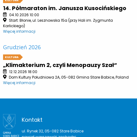
KULTURA
14. Półmaraton im. Janusza Kusocińskiego
04.10.2026 10:00
Start: Błonie, ul. Lesznowska 15a (przy Hali im. Zygmunta
Karlickiego)
Więcej informacji
Grudzień 2026
KULTURA
„Klimakterium 2, czyli Menopauzy Szał”
12.12.2026 18:00
Dom Kultury Południowa 2A, 05-082 Gmina Stare Babice, Poland
Więcej informacji
Kontakt
ul. Rynek 32, 05-082 Stare Babice
powiat warszawski zachodni