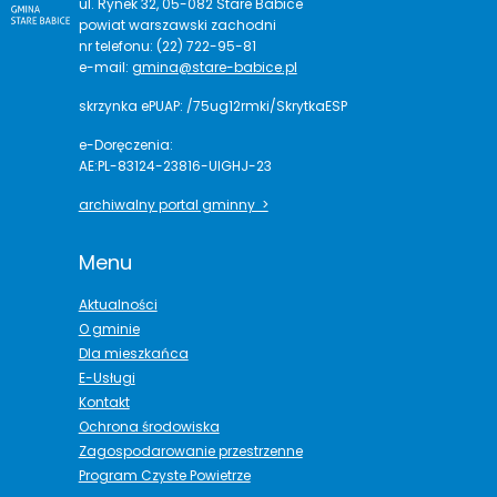
ul. Rynek 32, 05-082 Stare Babice
powiat warszawski zachodni
nr telefonu: (22) 722-95-81
e-mail:
gmina@stare-babice.pl
skrzynka ePUAP: /75ug12rmki/SkrytkaESP
e-Doręczenia:
AE:PL-83124-23816-UIGHJ-23
archiwalny portal gminny >
Menu
Aktualności
O gminie
Dla mieszkańca
E-Usługi
Kontakt
Ochrona środowiska
Zagospodarowanie przestrzenne
Program Czyste Powietrze