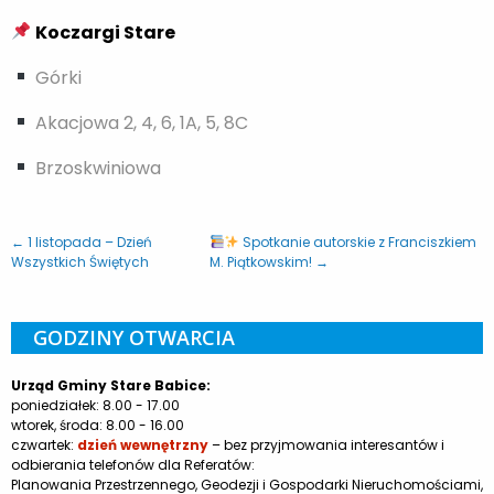
Koczargi Stare
Górki
Akacjowa 2, 4, 6, 1A, 5, 8C
Brzoskwiniowa
← 1 listopada – Dzień
Spotkanie autorskie z Franciszkiem
Wszystkich Świętych
M. Piątkowskim! →
GODZINY OTWARCIA
Urząd Gminy Stare Babice:
poniedziałek: 8.00 - 17.00
wtorek, środa: 8.00 - 16.00
czwartek:
dzień wewnętrzny
– bez przyjmowania interesantów i
odbierania telefonów dla Referatów:
Planowania Przestrzennego, Geodezji i Gospodarki Nieruchomościami,