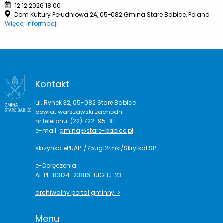
12.12.2026 18:00
Dom Kultury Południowa 2A, 05-082 Gmina Stare Babice, Poland
Więcej informacji
Kontakt
ul. Rynek 32, 05-082 Stare Babice
powiat warszawski zachodni
nr telefonu: (22) 722-95-81
e-mail:
gmina@stare-babice.pl
skrzynka ePUAP: /75ug12rmki/SkrytkaESP
e-Doręczenia:
AE:PL-83124-23816-UIGHJ-23
archiwalny portal gminny >
Menu