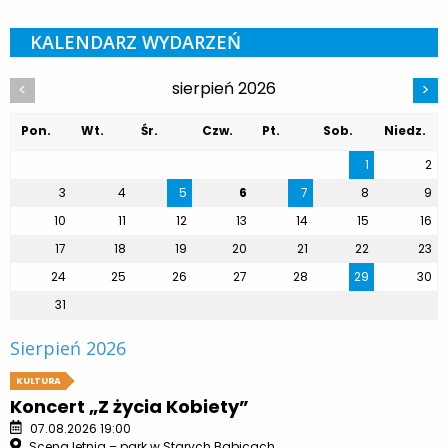
KALENDARZ WYDARZEŃ
sierpień 2026
<
>
Pon.
Wt.
Śr.
Czw.
Pt.
Sob.
Niedz.
1
2
3
4
5
6
7
8
9
10
11
12
13
14
15
16
17
18
19
20
21
22
23
24
25
26
27
28
29
30
31
Sierpień 2026
KULTURA
Koncert „Z życia Kobiety”
07.08.2026 19:00
Scena letnia – park w Starych Babicach