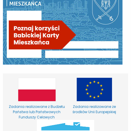
Zadania realizowane z Budżetu
Zadania realizowane ze
Państwa lub Państwowych
środków Unii Europejskiej
Funduszy Celowych