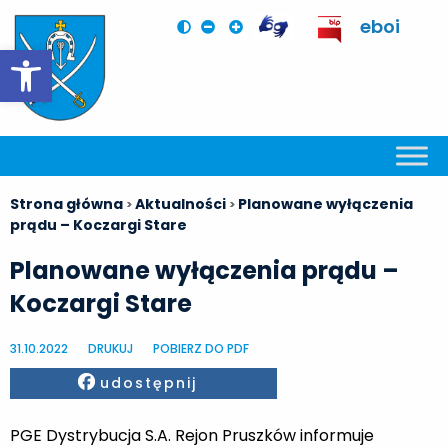
eboi
Otwórz pasek narzędzi
Strona główna
Aktualności
Planowane wyłączenia
>
>
prądu – Koczargi Stare
Planowane wyłączenia prądu –
Koczargi Stare
31.10.2022
DRUKUJ
POBIERZ DO PDF
Facebook
udostępnij
PGE Dystrybucja S.A. Rejon Pruszków informuje