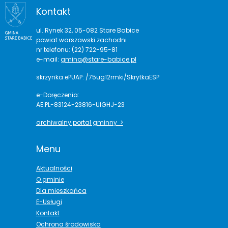
Kontakt
ul. Rynek 32, 05-082 Stare Babice
powiat warszawski zachodni
nr telefonu: (22) 722-95-81
e-mail:
gmina@stare-babice.pl
skrzynka ePUAP: /75ug12rmki/SkrytkaESP
e-Doręczenia:
AE:PL-83124-23816-UIGHJ-23
archiwalny portal gminny >
Menu
Aktualności
O gminie
Dla mieszkańca
E-Usługi
Kontakt
Ochrona środowiska