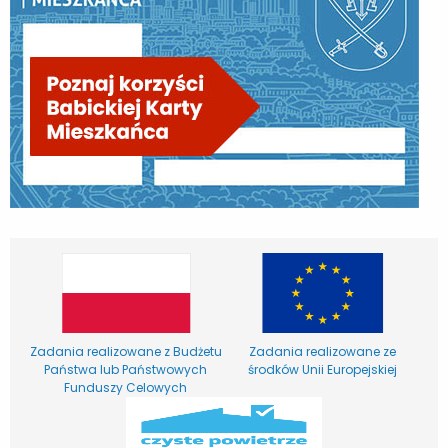
Zadania realizowane z Budżetu
Zadania realizowane ze
Państwa lub Państwowych
środków Unii Europejskiej
Funduszy Celowych