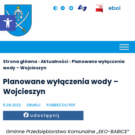
eboi
Otwórz pasek narzędzi
Strona główna
Aktualności
Planowane wyłączenia
>
>
wody – Wojcieszyn
Planowane wyłączenia wody –
Wojcieszyn
5.09.2022
DRUKUJ
POBIERZ DO PDF
Facebook
udostępnij
Gminne Przedsiębiorstwo Komunalne „EKO-BABICE”