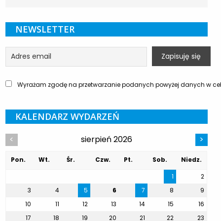
NEWSLETTER
Wyrażam zgodę na przetwarzanie podanych powyżej danych w celu
KALENDARZ WYDARZEŃ
sierpień 2026
<
>
Pon.
Wt.
Śr.
Czw.
Pt.
Sob.
Niedz.
1
2
3
4
5
6
7
8
9
10
11
12
13
14
15
16
17
18
19
20
21
22
23