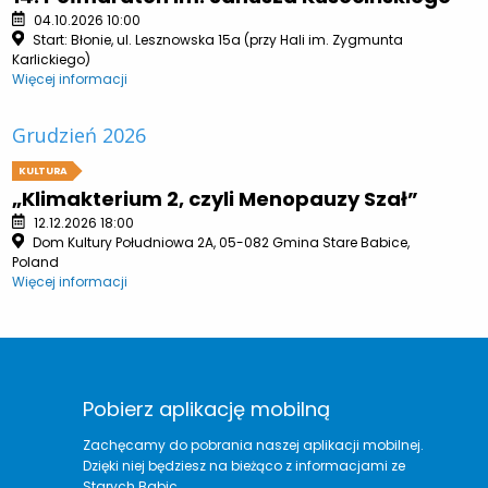
04.10.2026 10:00
Start: Błonie, ul. Lesznowska 15a (przy Hali im. Zygmunta
Karlickiego)
Więcej informacji
Grudzień 2026
KULTURA
„Klimakterium 2, czyli Menopauzy Szał”
12.12.2026 18:00
Dom Kultury Południowa 2A, 05-082 Gmina Stare Babice,
Poland
Więcej informacji
Pobierz aplikację mobilną
Zachęcamy do pobrania naszej aplikacji mobilnej.
Dzięki niej będziesz na bieżąco z informacjami ze
Starych Babic