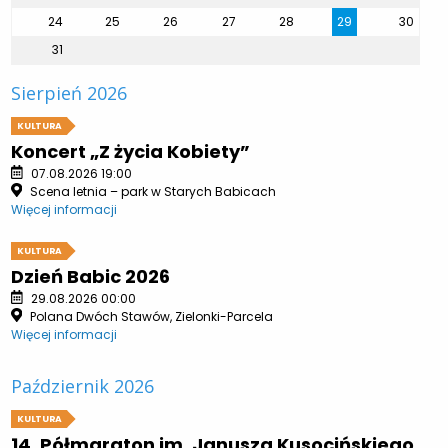
24
25
26
27
28
29
30
31
Sierpień 2026
KULTURA
Koncert „Z życia Kobiety”
07.08.2026 19:00
Scena letnia – park w Starych Babicach
Więcej informacji
KULTURA
Dzień Babic 2026
29.08.2026 00:00
Polana Dwóch Stawów, Zielonki-Parcela
Więcej informacji
Październik 2026
KULTURA
14. Półmaraton im. Janusza Kusocińskiego