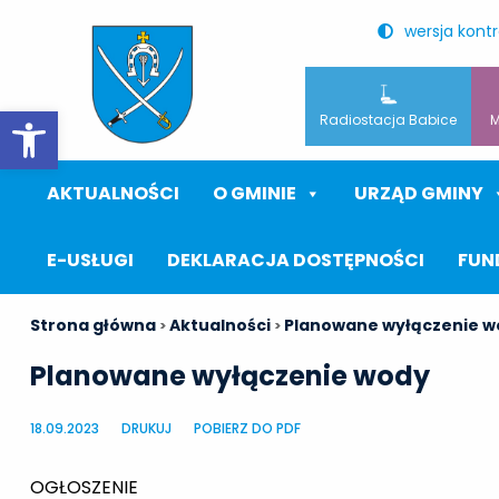
wersja kont
Otwórz pasek narzędzi
Radiostacja Babice
M
AKTUALNOŚCI
O GMINIE
URZĄD GMINY
E-USŁUGI
DEKLARACJA DOSTĘPNOŚCI
FUN
Strona główna
Aktualności
Planowane wyłączenie w
>
>
Planowane wyłączenie wody
18.09.2023
DRUKUJ
POBIERZ DO PDF
OGŁOSZENIE