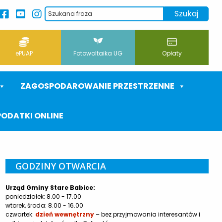
ePUAP
Fotowoltaika UG
Opłaty
ZAGOSPODAROWANIE PRZESTRZENNE
PODATKI ONLINE
GODZINY OTWARCIA
Urząd Gminy Stare Babice:
poniedziałek: 8.00 - 17.00
wtorek, środa: 8.00 - 16.00
czwartek:
dzień wewnętrzny
– bez przyjmowania interesantów i