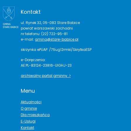
Kontakt
ul. Rynek 32, 05-082 Stare Babice
powiat warszawski zachodni
nr telefonu: (22) 722-95-81
e-mail:
gmina@stare-babice.pl
skrzynka ePUAP: /75ug12rmki/SkrytkaESP
e-Doręczenia:
AE:PL-83124-23816-UIGHJ-23
archiwalny portal gminny >
Menu
Aktualności
O gminie
Dla mieszkańca
E-Usługi
Kontakt