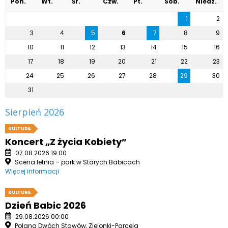
Pon.
Wt.
Śr.
Czw.
Pt.
Sob.
Niedz.
1
2
3
4
5
6
7
8
9
10
11
12
13
14
15
16
17
18
19
20
21
22
23
24
25
26
27
28
29
30
31
Sierpień 2026
KULTURA
Koncert „Z życia Kobiety”
07.08.2026 19:00
Scena letnia – park w Starych Babicach
Więcej informacji
KULTURA
Dzień Babic 2026
29.08.2026 00:00
Polana Dwóch Stawów, Zielonki-Parcela