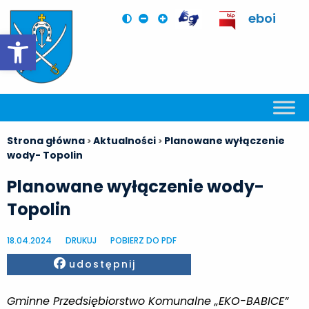
eboi
Otwórz pasek narzędzi
Strona główna
Aktualności
Planowane wyłączenie
>
>
wody- Topolin
Planowane wyłączenie wody-
Topolin
18.04.2024
DRUKUJ
POBIERZ DO PDF
Facebook
udostępnij
Gminne Przedsiębiorstwo Komunalne „EKO-BABICE”