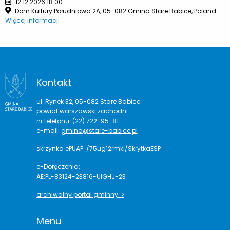
12.12.2026 18:00
Dom Kultury Południowa 2A, 05-082 Gmina Stare Babice, Poland
Więcej informacji
Kontakt
ul. Rynek 32, 05-082 Stare Babice
powiat warszawski zachodni
nr telefonu: (22) 722-95-81
e-mail:
gmina@stare-babice.pl
skrzynka ePUAP: /75ug12rmki/SkrytkaESP
e-Doręczenia:
AE:PL-83124-23816-UIGHJ-23
archiwalny portal gminny >
Menu