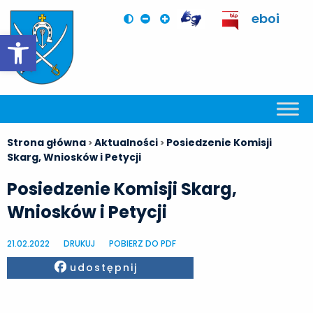
eboi
Otwórz pasek narzędzi
Strona główna
Aktualności
Posiedzenie Komisji
>
>
Skarg, Wniosków i Petycji
Posiedzenie Komisji Skarg,
Wniosków i Petycji
21.02.2022
DRUKUJ
POBIERZ DO PDF
Facebook
udostępnij