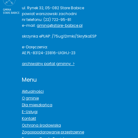
ul. Rynek 32, 05-082 Stare Babice
powiat warszawski zachodni
nr telefonu: (22) 722-95-81
e-mail:
gmina@stare-babice.pl
skrzynka ePUAP: /75ug12rmki/SkrytkaESP
e-Doręczenia:
AE:PL-83124-23816-UIGHJ-23
archiwalny portal gminny >
Menu
Aktualności
O gminie
Dla mieszkańca
E-Usługi
Kontakt
Ochrona środowiska
Zagospodarowanie przestrzenne