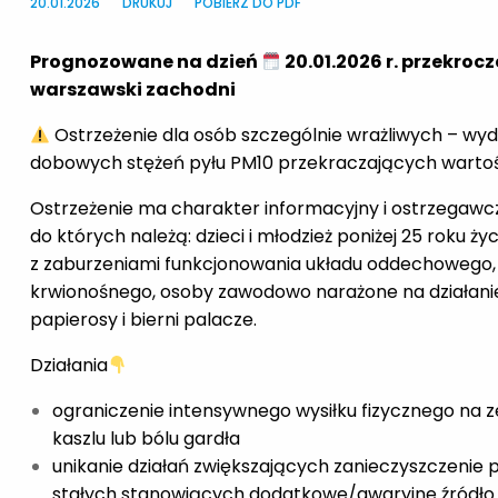
20.01.2026
DRUKUJ
POBIERZ DO PDF
Prognozowane na dzień
20.01.2026 r. przekroc
warszawski zachodni
Ostrzeżenie dla osób szczególnie wrażliwych – wy
dobowych stężeń pyłu PM10 przekraczających warto
Ostrzeżenie ma charakter informacyjny i ostrzegawcz
do których należą: dzieci i młodzież poniżej 25 roku ż
z zaburzeniami funkcjonowania układu oddechowego, 
krwionośnego, osoby zawodowo narażone na działanie
papierosy i bierni palacze.
Działania
ograniczenie intensywnego wysiłku fizycznego na 
kaszlu lub bólu gardła
unikanie działań zwiększających zanieczyszczenie po
stałych stanowiących dodatkowe/awaryjne źródło 