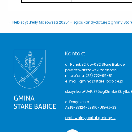
← Plebiscyt „Perły Mazowsza 2025” – zgłoś kandydaturę z gminy Star
Kontakt
ul. Rynek 32, 05-082 Stare Babice
powiat warszawski zachodni
nr telefonu: (22) 722-95-81
e-mail:
gmina@stare-babice.pl
skrzynka ePUAP: /75ug12rmki/Skrytka
e-Doręczenia:
AE:PL-83124-23816-UIGHJ-23
archiwalny portal gminny >