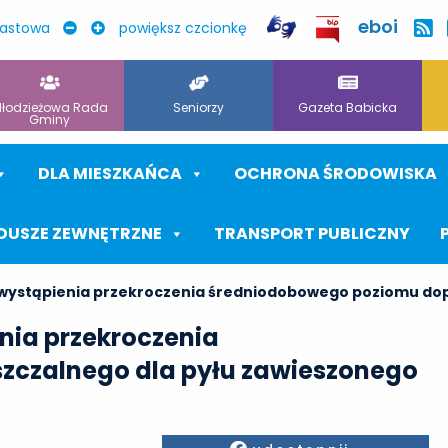
eboi
rastowa
powiększ czcionkę
łodzieżowa Rada
Seniorzy
Gazeta Babicka
Gminy
DLA MIESZKAŃCA
OCHRONA ŚRODOWISKA
DUSZE ZEWNĘTRZNE
TRANSPORT PUBLICZNY
wystąpienia przekroczenia średniodobowego poziomu dop
nia przekroczenia
czalnego dla pyłu zawieszonego
Facebook