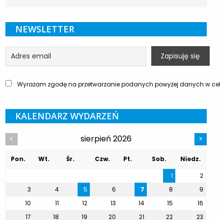
NEWSLETTER
Wyrażam zgodę na przetwarzanie podanych powyżej danych w celu
KALENDARZ WYDARZEŃ
sierpień 2026
<
>
Pon.
Wt.
Śr.
Czw.
Pt.
Sob.
Niedz.
1
2
3
4
5
6
7
8
9
10
11
12
13
14
15
16
17
18
19
20
21
22
23