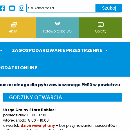
ePUAP
Fotowoltaika UG
Opłaty
ZAGOSPODAROWANIE PRZESTRZENNE
PODATKI ONLINE
uszczalnego dla pyłu zawieszonego PM10 w powietrzu
GODZINY OTWARCIA
Urząd Gminy Stare Babice:
poniedziałek: 8.00 - 17.00
wtorek, środa: 8.00 - 16.00
czwartek:
dzień wewnętrzny
– bez przyjmowania interesantów i