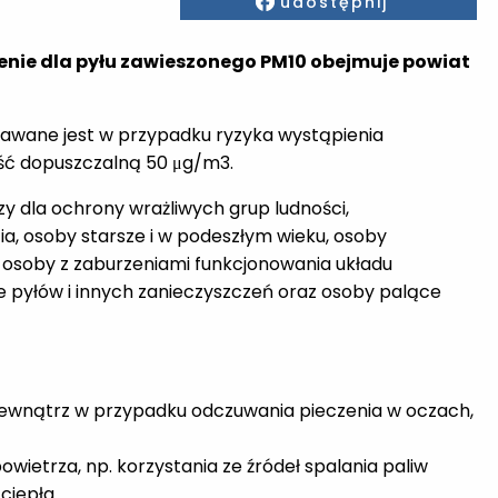
udostępnij
zenie dla pyłu zawieszonego PM10 obejmuje powiat
dawane jest w przypadku ryzyka wystąpienia
ść dopuszczalną 50 μg/m3.
y dla ochrony wrażliwych grup ludności,
ycia, osoby starsze i w podeszłym wieku, osoby
osoby z zaburzeniami funkcjonowania układu
 pyłów i innych zanieczyszczeń oraz osoby palące
zewnątrz w przypadku odczuwania pieczenia w oczach,
wietrza, np. korzystania ze źródeł spalania paliw
ciepła