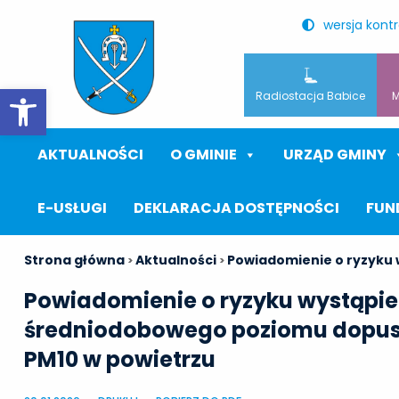
wersja kont
Otwórz pasek narzędzi
Radiostacja Babice
M
AKTUALNOŚCI
O GMINIE
URZĄD GMINY
E-USŁUGI
DEKLARACJA DOSTĘPNOŚCI
FUN
Strona główna
Aktualności
Powiadomienie o ryzyku 
>
>
Powiadomienie o ryzyku wystąpie
średniodobowego poziomu dopusz
PM10 w powietrzu