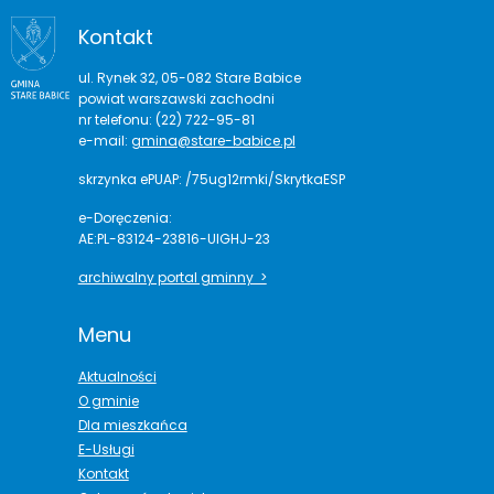
Kontakt
ul. Rynek 32, 05-082 Stare Babice
powiat warszawski zachodni
nr telefonu: (22) 722-95-81
e-mail:
gmina@stare-babice.pl
skrzynka ePUAP: /75ug12rmki/SkrytkaESP
e-Doręczenia:
AE:PL-83124-23816-UIGHJ-23
archiwalny portal gminny >
Menu
Aktualności
O gminie
Dla mieszkańca
E-Usługi
Kontakt