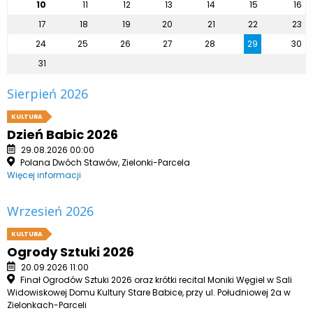
10
11
12
13
14
15
16
17
18
19
20
21
22
23
24
25
26
27
28
29
30
31
Sierpień 2026
KULTURA
Dzień Babic 2026
29.08.2026 00:00
Polana Dwóch Stawów, Zielonki-Parcela
Więcej informacji
Wrzesień 2026
KULTURA
Ogrody Sztuki 2026
20.09.2026 11:00
Finał Ogrodów Sztuki 2026 oraz krótki recital Moniki Węgiel w Sali
Widowiskowej Domu Kultury Stare Babice, przy ul. Południowej 2a w
Zielonkach-Parceli