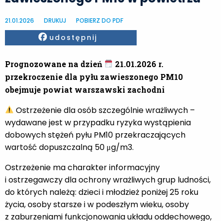
21.01.2026
DRUKUJ
POBIERZ DO PDF
Facebook
udostępnij
Prognozowane na dzień
21.01.2026 r.
przekroczenie dla pyłu zawieszonego PM10
obejmuje powiat warszawski zachodni
Ostrzeżenie dla osób szczególnie wrażliwych –
wydawane jest w przypadku ryzyka wystąpienia
dobowych stężeń pyłu PM10 przekraczających
wartość dopuszczalną 50 μg/m3.
Ostrzeżenie ma charakter informacyjny
i ostrzegawczy dla ochrony wrażliwych grup ludności,
do których należą: dzieci i młodzież poniżej 25 roku
życia, osoby starsze i w podeszłym wieku, osoby
z zaburzeniami funkcjonowania układu oddechowego,