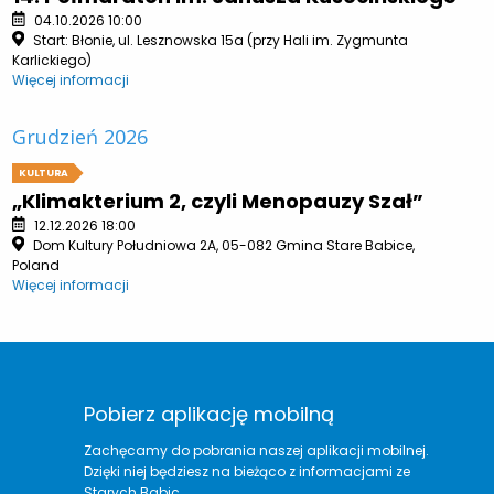
04.10.2026 10:00
Start: Błonie, ul. Lesznowska 15a (przy Hali im. Zygmunta
Karlickiego)
Więcej informacji
Grudzień 2026
KULTURA
„Klimakterium 2, czyli Menopauzy Szał”
12.12.2026 18:00
Dom Kultury Południowa 2A, 05-082 Gmina Stare Babice,
Poland
Więcej informacji
Pobierz aplikację mobilną
Zachęcamy do pobrania naszej aplikacji mobilnej.
Dzięki niej będziesz na bieżąco z informacjami ze
Starych Babic