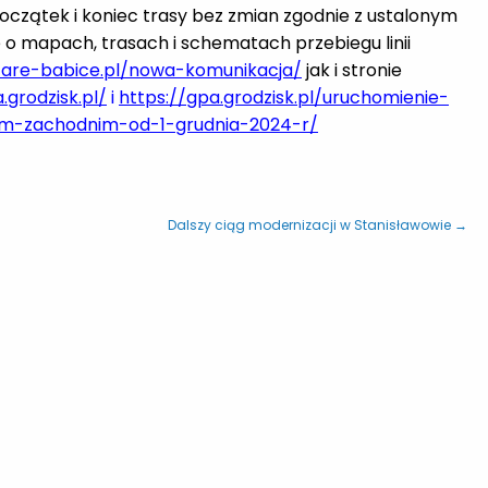
 początek i koniec trasy bez zmian zgodnie z ustalonym
e o mapach, trasach i schematach przebiegu linii
stare-babice.pl/nowa-komunikacja/
jak i stronie
.grodzisk.pl/
i
https://gpa.grodzisk.pl/uruchomienie-
im-zachodnim-od-1-grudnia-2024-r/
Dalszy ciąg modernizacji w Stanisławowie →