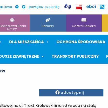
eboi
rastowa
powiększ czcionkę
łodzieżowa Rada
Seniorzy
Gazeta Babicka
Gminy
DLA MIESZKAŃCA
OCHRONA ŚRODOWISKA
DUSZE ZEWNĘTRZNE
TRANSPORT PUBLICZNY
rasę
Facebook
udostępnij
owej na ul. Trakt Królewski linia 96 wraca na stałą