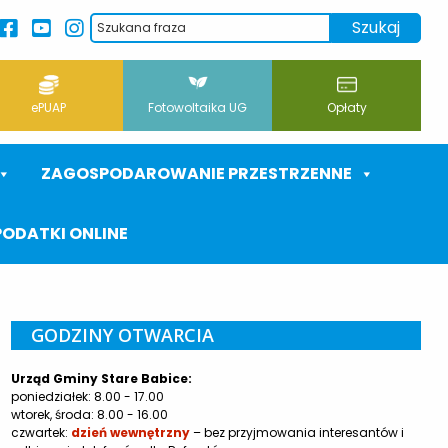
ePUAP
Fotowoltaika UG
Opłaty
ZAGOSPODAROWANIE PRZESTRZENNE
PODATKI ONLINE
GODZINY OTWARCIA
Urząd Gminy Stare Babice:
poniedziałek: 8.00 - 17.00
wtorek, środa: 8.00 - 16.00
czwartek:
dzień wewnętrzny
– bez przyjmowania interesantów i