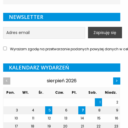
NEWSLETTER
Wyrażam zgodę na przetwarzanie podanych powyżej danych w celu
KALENDARZ WYDARZEŃ
sierpień 2026
<
>
Pon.
Wt.
Śr.
Czw.
Pt.
Sob.
Niedz.
1
2
3
4
5
6
7
8
9
10
11
12
13
14
15
16
17
18
19
20
21
22
23