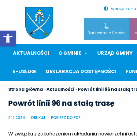
wersja kont
Otwórz pasek narzędzi
Radiostacja Babice
M
AKTUALNOŚCI
O GMINIE
URZĄD GMINY
E-USŁUGI
DEKLARACJA DOSTĘPNOŚCI
FUN
Strona główna
Aktualności
Powrót linii 96 na stałą t
>
>
Powrót linii 96 na stałą trasę
2.12.2024
DRUKUJ
POBIERZ DO PDF
W związku z zakończeniem układania nawierzchni asfalt