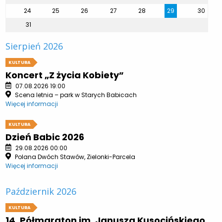
24
25
26
27
28
29
30
31
Sierpień 2026
KULTURA
Koncert „Z życia Kobiety”
07.08.2026 19:00
Scena letnia – park w Starych Babicach
Więcej informacji
KULTURA
Dzień Babic 2026
29.08.2026 00:00
Polana Dwóch Stawów, Zielonki-Parcela
Więcej informacji
Październik 2026
KULTURA
14. Półmaraton im. Janusza Kusocińskiego