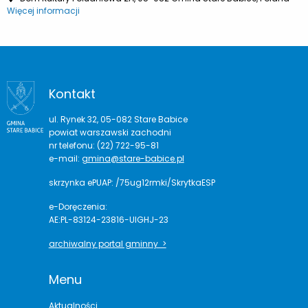
Więcej informacji
Kontakt
ul. Rynek 32, 05-082 Stare Babice
powiat warszawski zachodni
nr telefonu: (22) 722-95-81
e-mail:
gmina@stare-babice.pl
skrzynka ePUAP: /75ug12rmki/SkrytkaESP
e-Doręczenia:
AE:PL-83124-23816-UIGHJ-23
archiwalny portal gminny >
Menu
Aktualności