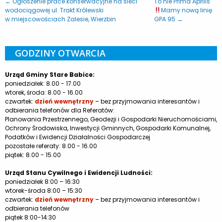
← Ogłoszenie prace konserwacyjne na sieci
To nie Prima Aprilis
wodociągowej ul. Trakt Królewski
Mamy nową linię
w miejscowościach Zalesie, Wierzbin
GPA 95 →
GODZINY OTWARCIA
Urząd Gminy Stare Babice:
poniedziałek: 8.00 - 17.00
wtorek, środa: 8.00 - 16.00
czwartek:
dzień wewnętrzny
– bez przyjmowania interesantów i
odbierania telefonów dla Referatów:
Planowania Przestrzennego, Geodezji i Gospodarki Nieruchomościami,
Ochrony Środowiska, Inwestycji Gminnych, Gospodarki Komunalnej,
Podatków i Ewidencji Działalności Gospodarczej
pozostałe referaty: 8.00 - 16.00
piątek: 8.00 - 15.00
Urząd Stanu Cywilnego i Ewidencji Ludności:
poniedziałek 8:00 – 16:30
wtorek-środa 8:00 – 15:30
czwartek:
dzień wewnętrzny
– bez przyjmowania interesantów i
odbierania telefonów
piątek 8:00-14:30