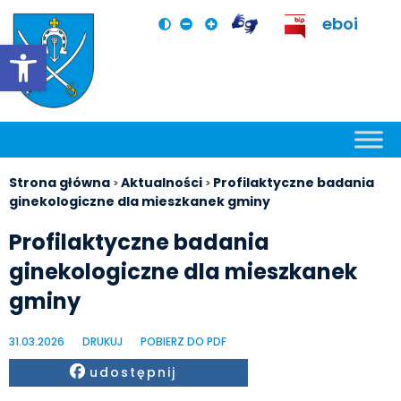
eboi
Otwórz pasek narzędzi
Strona główna
Aktualności
Profilaktyczne badania
>
>
ginekologiczne dla mieszkanek gminy
Profilaktyczne badania
ginekologiczne dla mieszkanek
gminy
31.03.2026
DRUKUJ
POBIERZ DO PDF
Facebook
udostępnij