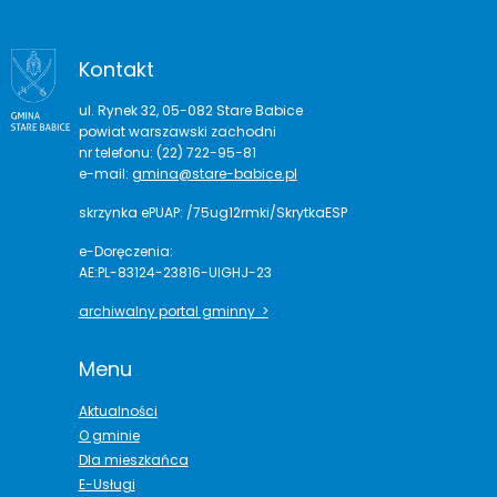
Kontakt
ul. Rynek 32, 05-082 Stare Babice
powiat warszawski zachodni
nr telefonu: (22) 722-95-81
e-mail:
gmina@stare-babice.pl
skrzynka ePUAP: /75ug12rmki/SkrytkaESP
e-Doręczenia:
AE:PL-83124-23816-UIGHJ-23
archiwalny portal gminny >
Menu
Aktualności
O gminie
Dla mieszkańca
E-Usługi