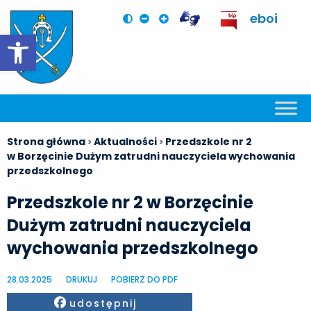
eboi
Otwórz pasek narzędzi
Strona główna
Aktualności
Przedszkole nr 2
>
>
w Borzęcinie Dużym zatrudni nauczyciela wychowania
przedszkolnego
Przedszkole nr 2 w Borzęcinie
Dużym zatrudni nauczyciela
wychowania przedszkolnego
28.03.2025
DRUKUJ
POBIERZ DO PDF
Facebook
udostępnij