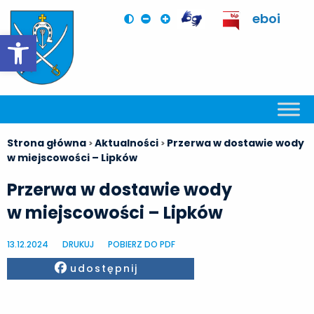
eboi
Otwórz pasek narzędzi
Strona główna
Aktualności
Przerwa w dostawie wody
>
>
w miejscowości – Lipków
Przerwa w dostawie wody
w miejscowości – Lipków
13.12.2024
DRUKUJ
POBIERZ DO PDF
Facebook
udostępnij