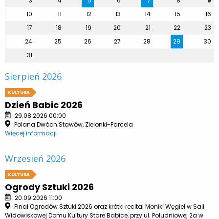
3
4
5
6
7
8
9
10
11
12
13
14
15
16
17
18
19
20
21
22
23
24
25
26
27
28
29
30
31
Sierpień 2026
KULTURA
Dzień Babic 2026
29.08.2026 00:00
Polana Dwóch Stawów, Zielonki-Parcela
Więcej informacji
Wrzesień 2026
KULTURA
Ogrody Sztuki 2026
20.09.2026 11:00
Finał Ogrodów Sztuki 2026 oraz krótki recital Moniki Węgiel w Sali
Widowiskowej Domu Kultury Stare Babice, przy ul. Południowej 2a w