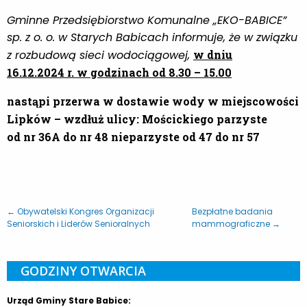
Gminne Przedsiębiorstwo Komunalne „EKO-BABICE”
sp. z o. o. w Starych Babicach informuje, że w związku
z rozbudową sieci wodociągowej,
w dniu
16.12.2024 r. w godzinach od 8.30 – 15.00
nastąpi przerwa w dostawie wody w miejscowości
Lipków –
wzdłuż ulicy:
Mościckiego parzyste
od nr 36A do nr 48
nieparzyste od 47 do nr 57
← Obywatelski Kongres Organizacji
Bezpłatne badania
Seniorskich i Liderów Senioralnych
mammograficzne →
GODZINY OTWARCIA
Urząd Gminy Stare Babice: