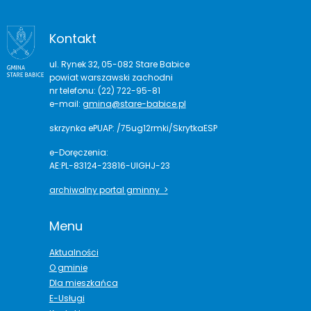
Kontakt
ul. Rynek 32, 05-082 Stare Babice
powiat warszawski zachodni
nr telefonu: (22) 722-95-81
e-mail:
gmina@stare-babice.pl
skrzynka ePUAP: /75ug12rmki/SkrytkaESP
e-Doręczenia:
AE:PL-83124-23816-UIGHJ-23
archiwalny portal gminny >
Menu
Aktualności
O gminie
Dla mieszkańca
E-Usługi