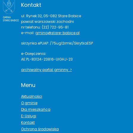
Kontakt
ul. Rynek 32, 05-082 Stare Babice
powiat warszawski zachodni
nr telefonu: (22) 722-95-81
e-mail:
gmina@stare-babice.pl
skrzynka ePUAP: /75ug12rmki/SkrytkaESP
e-Doręczenia:
AE:PL-83124-23816-UIGHJ-23
archiwalny portal gminny >
Menu
Aktualności
O gminie
Dla mieszkańca
E-Usługi
Kontakt
Ochrona środowiska