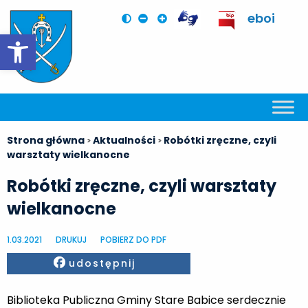
eboi
Otwórz pasek narzędzi
Strona główna
Aktualności
Robótki zręczne, czyli
>
>
warsztaty wielkanocne
Robótki zręczne, czyli warsztaty
wielkanocne
1.03.2021
DRUKUJ
POBIERZ DO PDF
Facebook
udostępnij
Biblioteka Publiczna Gminy Stare Babice serdecznie