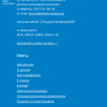
powiat warszawski zachodni
nr telefonu: (22) 722-95-81
e-mail:
gmina@stare-babice.pl
skrzynka ePUAP: /75ug12rmki/SkrytkaESP
e-Doręczenia:
AE:PL-83124-23816-UIGHJ-23
archiwalny portal gminny >
Menu
Aktualności
O gminie
Dla mieszkańca
E-Usługi
Kontakt
Ochrona środowiska
Zagospodarowanie przestrzenne
Program Czyste Powietrze