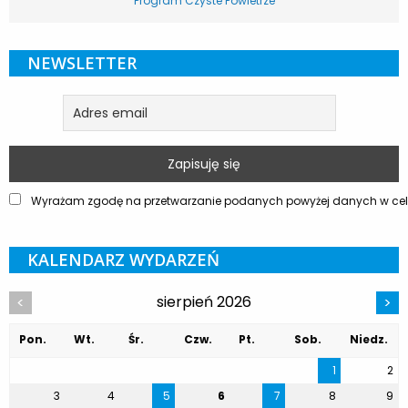
Program Czyste Powietrze
NEWSLETTER
Wyrażam zgodę na przetwarzanie podanych powyżej danych w celu
KALENDARZ WYDARZEŃ
sierpień 2026
<
>
Pon.
Wt.
Śr.
Czw.
Pt.
Sob.
Niedz.
1
2
3
4
5
6
7
8
9